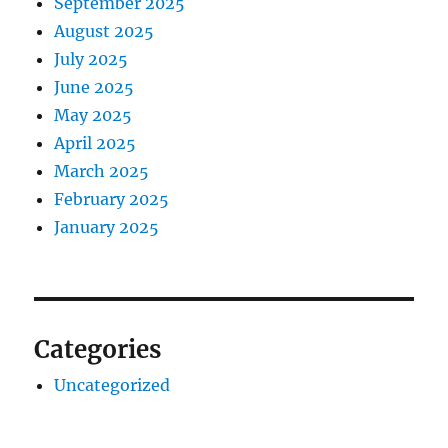
September 2025
August 2025
July 2025
June 2025
May 2025
April 2025
March 2025
February 2025
January 2025
Categories
Uncategorized