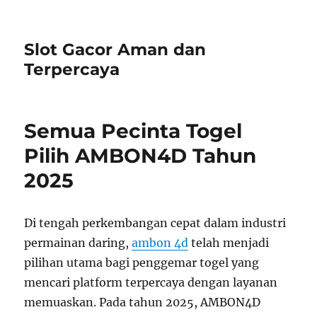
Slot Gacor Aman dan
Terpercaya
Semua Pecinta Togel
Pilih AMBON4D Tahun
2025
Di tengah perkembangan cepat dalam industri
permainan daring,
ambon 4d
telah menjadi
pilihan utama bagi penggemar togel yang
mencari platform terpercaya dengan layanan
memuaskan. Pada tahun 2025, AMBON4D