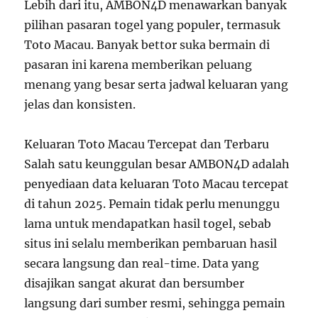
Lebih dari itu, AMBON4D menawarkan banyak
pilihan pasaran togel yang populer, termasuk
Toto Macau. Banyak bettor suka bermain di
pasaran ini karena memberikan peluang
menang yang besar serta jadwal keluaran yang
jelas dan konsisten.
Keluaran Toto Macau Tercepat dan Terbaru
Salah satu keunggulan besar AMBON4D adalah
penyediaan data keluaran Toto Macau tercepat
di tahun 2025. Pemain tidak perlu menunggu
lama untuk mendapatkan hasil togel, sebab
situs ini selalu memberikan pembaruan hasil
secara langsung dan real-time. Data yang
disajikan sangat akurat dan bersumber
langsung dari sumber resmi, sehingga pemain