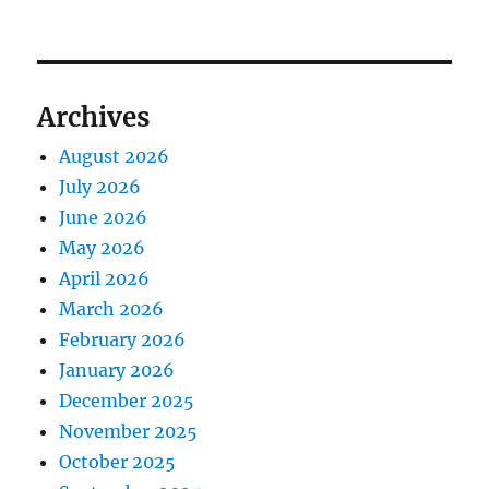
Archives
August 2026
July 2026
June 2026
May 2026
April 2026
March 2026
February 2026
January 2026
December 2025
November 2025
October 2025