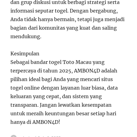
dan grup diskusi untuk berbagi strategi serta
informasi seputar togel. Dengan bergabung,
Anda tidak hanya bermain, tetapi juga menjadi
bagian dari komunitas yang kuat dan saling
mendukung.
Kesimpulan
Sebagai bandar togel Toto Macau yang
terpercaya di tahun 2025, AMBON4D adalah
pilihan ideal bagi Anda yang mencari situs
togel online dengan layanan luar biasa, data
keluaran yang cepat, dan sistem yang
transparan. Jangan lewatkan kesempatan
untuk meraih keuntungan besar setiap hari
hanya di AMBON4D!