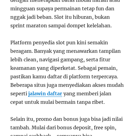
dengan menetapkan batas modal harian atau
mingguan supaya permainan tetap fun dan
nggak jadi beban. Slot itu hiburan, bukan
sprint maraton sampai dompet kelelahan.
Platform penyedia slot pun kini semakin
beragam. Banyak yang menawarkan tampilan
lebih clean, navigasi gampang, serta fitur
keamanan yang diperketat. Sebagai pemain,
pastikan kamu daftar di platform terpercaya.
Beberapa situs juga menyediakan akses mudah
seperti
jalawin daftar
yang memberi jalan
cepat untuk mulai bermain tanpa ribet.
Selain itu, promo dan bonus juga bisa jadi nilai
tambah. Mulai dari bonus deposit, free spin,