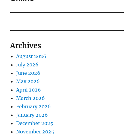
Archives
August 2026
July 2026
June 2026
May 2026
April 2026
March 2026
February 2026
January 2026
December 2025
November 2025