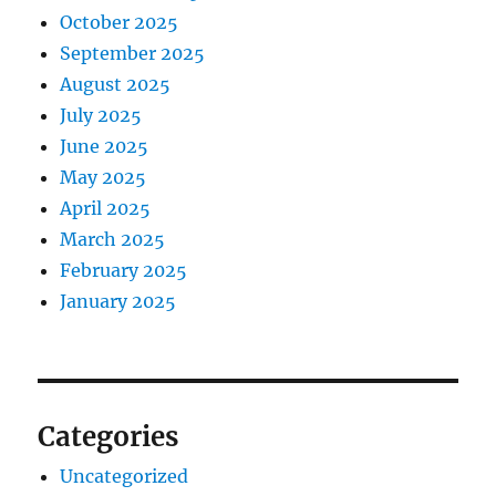
October 2025
September 2025
August 2025
July 2025
June 2025
May 2025
April 2025
March 2025
February 2025
January 2025
Categories
Uncategorized