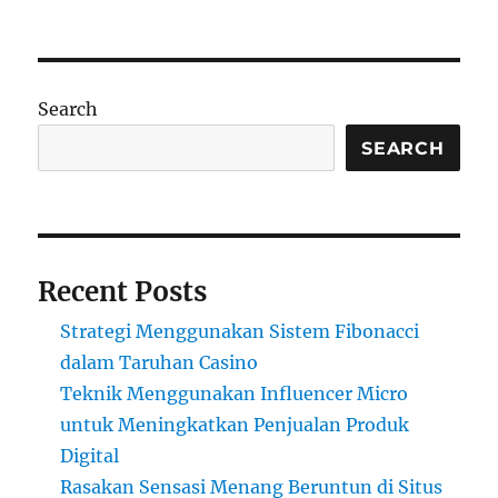
Search
SEARCH
Recent Posts
Strategi Menggunakan Sistem Fibonacci
dalam Taruhan Casino
Teknik Menggunakan Influencer Micro
untuk Meningkatkan Penjualan Produk
Digital
Rasakan Sensasi Menang Beruntun di Situs