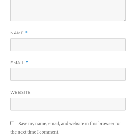
NAME
*
EMAIL
*
WEBSITE
Save my name, email, and website in this browser for
the next time I comment.