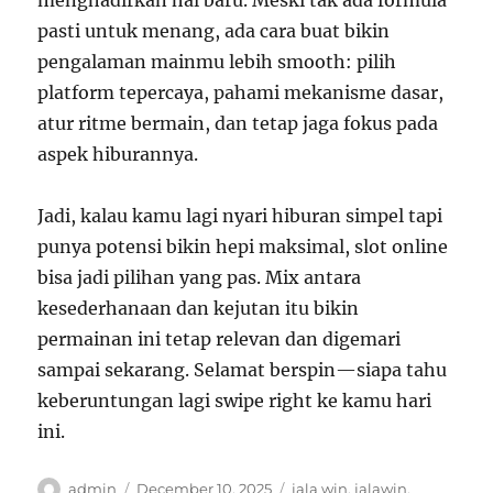
menghadirkan hal baru. Meski tak ada formula
pasti untuk menang, ada cara buat bikin
pengalaman mainmu lebih smooth: pilih
platform tepercaya, pahami mekanisme dasar,
atur ritme bermain, dan tetap jaga fokus pada
aspek hiburannya.
Jadi, kalau kamu lagi nyari hiburan simpel tapi
punya potensi bikin hepi maksimal, slot online
bisa jadi pilihan yang pas. Mix antara
kesederhanaan dan kejutan itu bikin
permainan ini tetap relevan dan digemari
sampai sekarang. Selamat berspin—siapa tahu
keberuntungan lagi swipe right ke kamu hari
ini.
Author
Posted
Tags
admin
December 10, 2025
jala win
,
jalawin
,