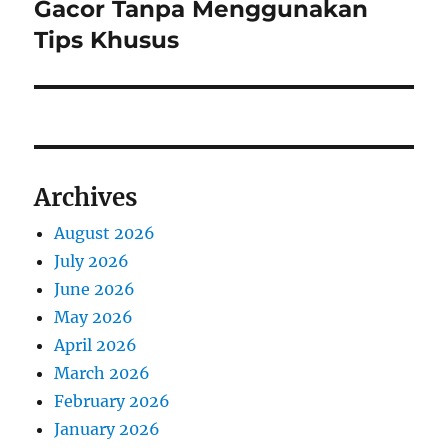
Gacor Tanpa Menggunakan
Tips Khusus
Archives
August 2026
July 2026
June 2026
May 2026
April 2026
March 2026
February 2026
January 2026