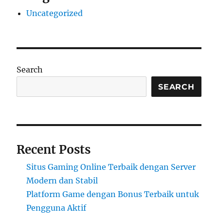
Uncategorized
Search
SEARCH
Recent Posts
Situs Gaming Online Terbaik dengan Server
Modern dan Stabil
Platform Game dengan Bonus Terbaik untuk
Pengguna Aktif