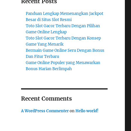
Recent Posts
Panduan Lengkap Memenangkan Jackpot
Besar di Situs Slot Resmi
Toto Slot Gacor Terbaru Dengan Pilihan
Game Online Lengkap
Toto Slot Gacor Terbaru Dengan Konsep
Game Yang Menarik
Bermain Game Online Seru Dengan Bonus
Dan Fitur Terbaru
Game Online Populer yang Menawarkan
Bonus Harian Berlimpah
Recent Comments
A WordPress Commenter
on
Hello world!