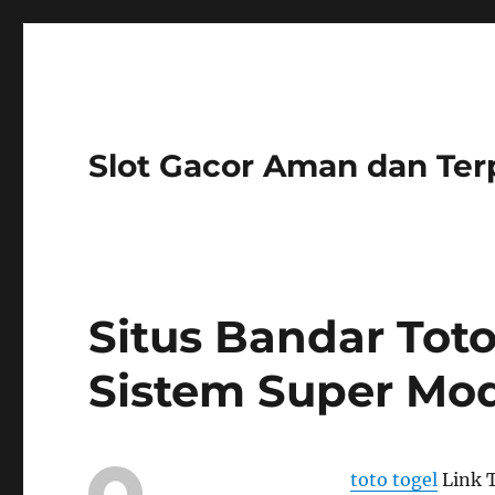
Slot Gacor Aman dan Ter
Situs Bandar Tot
Sistem Super Mo
toto togel
Link T