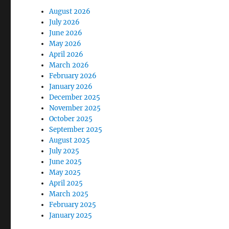
August 2026
July 2026
June 2026
May 2026
April 2026
March 2026
February 2026
January 2026
December 2025
November 2025
October 2025
September 2025
August 2025
July 2025
June 2025
May 2025
April 2025
March 2025
February 2025
January 2025