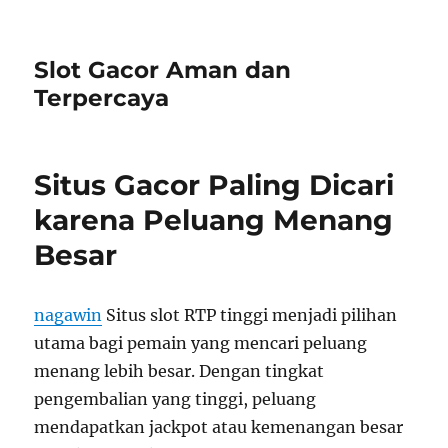
Slot Gacor Aman dan
Terpercaya
Situs Gacor Paling Dicari
karena Peluang Menang
Besar
nagawin
Situs slot RTP tinggi menjadi pilihan
utama bagi pemain yang mencari peluang
menang lebih besar. Dengan tingkat
pengembalian yang tinggi, peluang
mendapatkan jackpot atau kemenangan besar