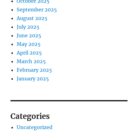
October 2025
September 2025
August 2025
July 2025
June 2025
May 2025
April 2025
March 2025
February 2025
January 2025
Categories
Uncategorized