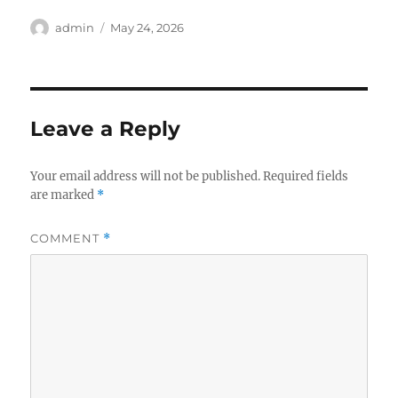
Author
Posted
admin
May 24, 2026
on
Leave a Reply
Your email address will not be published.
Required fields
are marked
*
COMMENT
*