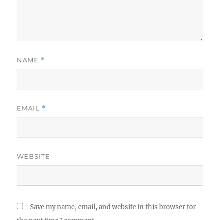
NAME
*
EMAIL
*
WEBSITE
Save my name, email, and website in this browser for