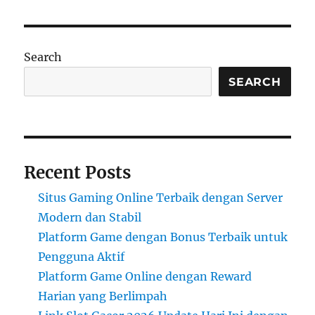
Search
SEARCH
Recent Posts
Situs Gaming Online Terbaik dengan Server
Modern dan Stabil
Platform Game dengan Bonus Terbaik untuk
Pengguna Aktif
Platform Game Online dengan Reward
Harian yang Berlimpah