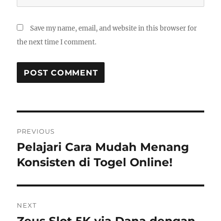
Save my name, email, and website in this browser for
the next time I comment.
Post
PREVIOUS
navigation
Pelajari Cara Mudah Menang
Previous
post:
Konsisten di Togel Online!
NEXT
Next