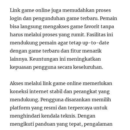
Link game online juga memudahkan proses
login dan pengunduhan game terbaru. Pemain
bisa langsung mengakses game favorit tanpa
harus melalui proses yang rumit. Fasilitas ini
mendukung pemain agar tetap up-to-date
dengan game terbaru dan fitur menarik
lainnya. Keuntungan ini meningkatkan
kepuasan pengguna secara keseluruhan.
Akses melalui link game online memerlukan
koneksi internet stabil dan perangkat yang
mendukung. Pengguna disarankan memilih
platform yang resmi dan terpercaya untuk
menghindari kendala teknis. Dengan
mengikuti panduan yang tepat, pengalaman