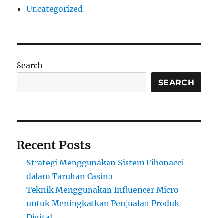
Uncategorized
Search
SEARCH
Recent Posts
Strategi Menggunakan Sistem Fibonacci
dalam Taruhan Casino
Teknik Menggunakan Influencer Micro
untuk Meningkatkan Penjualan Produk
Digital