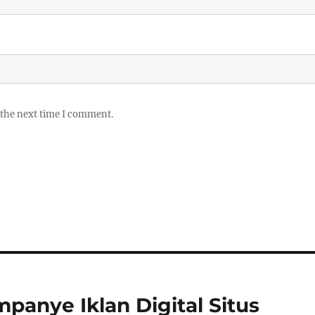
 the next time I comment.
mpanye Iklan Digital Situs