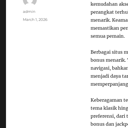
kemudahan akses
Author
admin
perangkat terhu
Posted
March 1, 2026
menarik. Keaman
on
memastikan pen
semua pemain.
Berbagai situs m
bonus menarik.
navigasi, bahka
menjadi daya t
memperpanjang 
Keberagaman tem
tema klasik hin
preferensi, dari
bonus dan jackp