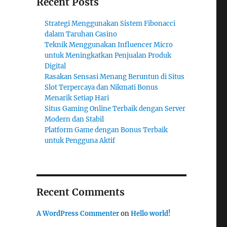
Recent Posts
Strategi Menggunakan Sistem Fibonacci
dalam Taruhan Casino
Teknik Menggunakan Influencer Micro
untuk Meningkatkan Penjualan Produk
Digital
Rasakan Sensasi Menang Beruntun di Situs
Slot Terpercaya dan Nikmati Bonus
Menarik Setiap Hari
Situs Gaming Online Terbaik dengan Server
Modern dan Stabil
Platform Game dengan Bonus Terbaik
untuk Pengguna Aktif
Recent Comments
A WordPress Commenter
on
Hello world!