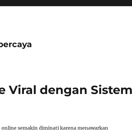
percaya
e Viral dengan Siste
t online semakin diminati karena menawarkan