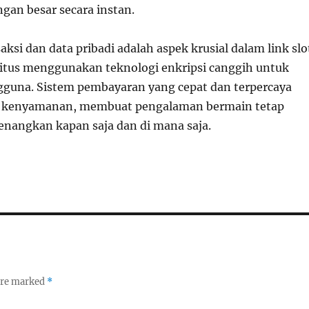
an besar secara instan.
si dan data pribadi adalah aspek krusial dalam link slo
situs menggunakan teknologi enkripsi canggih untuk
guna. Sistem pembayaran yang cepat dan terpercaya
kenyamanan, membuat pengalaman bermain tetap
nangkan kapan saja dan di mana saja.
 are marked
*