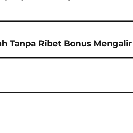
h Tanpa Ribet Bonus Mengalir