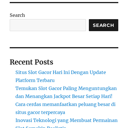
Search
SEARCH
Recent Posts
Situs Slot Gacor Hari Ini Dengan Update
Platform Terbaru
Temukan Slot Gacor Paling Menguntungkan
dan Menangkan Jackpot Besar Setiap Hari!
Cara cerdas memanfaatkan peluang besar di
situs gacor terpercaya
Inovasi Teknologi yang Membuat Permainan