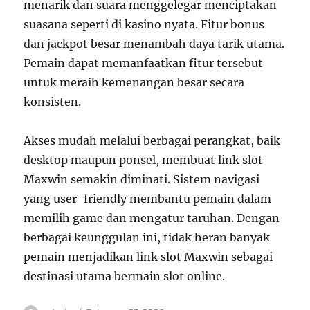
menarik dan suara menggelegar menciptakan
suasana seperti di kasino nyata. Fitur bonus
dan jackpot besar menambah daya tarik utama.
Pemain dapat memanfaatkan fitur tersebut
untuk meraih kemenangan besar secara
konsisten.
Akses mudah melalui berbagai perangkat, baik
desktop maupun ponsel, membuat link slot
Maxwin semakin diminati. Sistem navigasi
yang user-friendly membantu pemain dalam
memilih game dan mengatur taruhan. Dengan
berbagai keunggulan ini, tidak heran banyak
pemain menjadikan link slot Maxwin sebagai
destinasi utama bermain slot online.