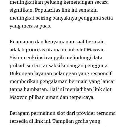
meningkatkan peluang kemenangan secara
signifikan. Popularitas link ini semakin
meningkat seiring banyaknya pengguna setia
yang merasa puas.
Keamanan dan kenyamanan saat bermain
adalah prioritas utama di link slot Maxwin.
Sistem enkripsi canggih melindungi data
pribadi serta transaksi keuangan pengguna.
Dukungan layanan pelanggan yang responsif
memberikan pengalaman bermain yang lancar
tanpa hambatan. Hal ini menjadikan link slot
Maxwin pilihan aman dan terpercaya.
Beragam permainan slot dari provider ternama
tersedia di link ini. Tampilan grafis yang