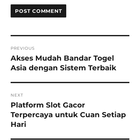
Post
PREVIOUS
navigation
Akses Mudah Bandar Togel
Previous
post:
Asia dengan Sistem Terbaik
NEXT
Platform Slot Gacor
Next
post:
Terpercaya untuk Cuan Setiap
Hari