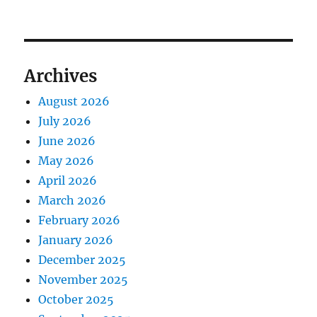
Archives
August 2026
July 2026
June 2026
May 2026
April 2026
March 2026
February 2026
January 2026
December 2025
November 2025
October 2025