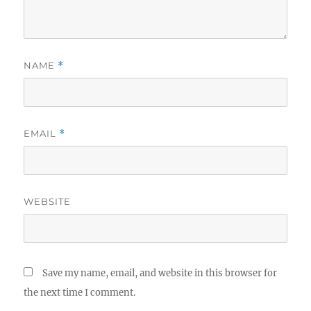
NAME
*
EMAIL
*
WEBSITE
Save my name, email, and website in this browser for
the next time I comment.