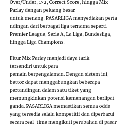
Over/Under, 1×2, Correct Score, hingga Mix
Parlay dengan peluang besar
untuk menang. PASARLIGA menyediakan perta
ndingan dari berbagai liga ternama seperti
Premier League, Serie A, La Liga, Bundesliga,
hingga Liga Champions.
Fitur Mix Parlay menjadi daya tarik
tersendiri untuk para
pemain berpengalaman. Dengan sistem ini,
bettor dapat menggabungkan beberapa
pertandingan dalam satu tiket yang
memungkinkan potensi kemenangan berlipat
ganda. PASARLIGA memastikan semua odds
yang tersedia selalu kompetitif dan diperbarui
secara real-time mengikuti perubahan di pasar