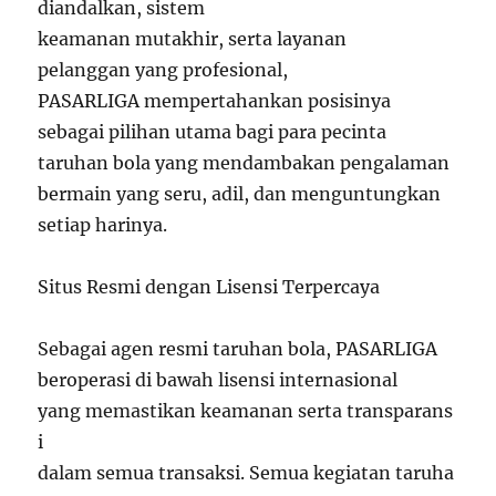
diandalkan, sistem
keamanan mutakhir, serta layanan
pelanggan yang profesional,
PASARLIGA mempertahankan posisinya
sebagai pilihan utama bagi para pecinta
taruhan bola yang mendambakan pengalaman
bermain yang seru, adil, dan menguntungkan
setiap harinya.
Situs Resmi dengan Lisensi Terpercaya
Sebagai agen resmi taruhan bola, PASARLIGA
beroperasi di bawah lisensi internasional
yang memastikan keamanan serta transparans
i
dalam semua transaksi. Semua kegiatan taruha