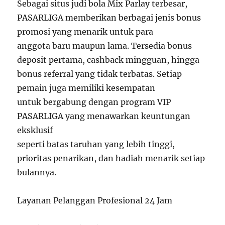
Sebagai situs judi bola Mix Parlay terbesar,
PASARLIGA memberikan berbagai jenis bonus
promosi yang menarik untuk para
anggota baru maupun lama. Tersedia bonus
deposit pertama, cashback mingguan, hingga
bonus referral yang tidak terbatas. Setiap
pemain juga memiliki kesempatan
untuk bergabung dengan program VIP
PASARLIGA yang menawarkan keuntungan
eksklusif
seperti batas taruhan yang lebih tinggi,
prioritas penarikan, dan hadiah menarik setiap
bulannya.
Layanan Pelanggan Profesional 24 Jam