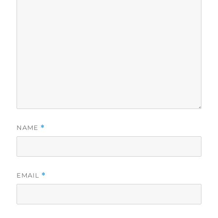
NAME
*
EMAIL
*