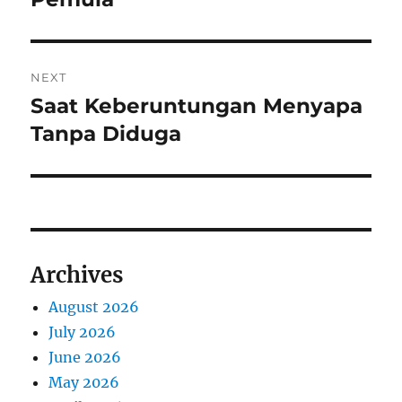
NEXT
Saat Keberuntungan Menyapa
Next
post:
Tanpa Diduga
Archives
August 2026
July 2026
June 2026
May 2026