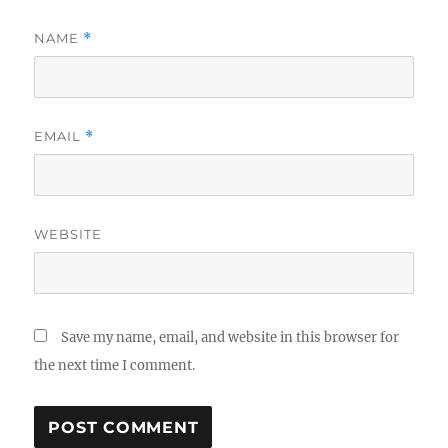
NAME
*
EMAIL
*
WEBSITE
Save my name, email, and website in this browser for
the next time I comment.