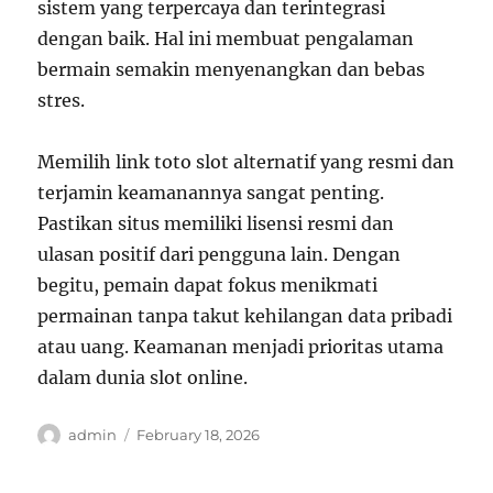
sistem yang terpercaya dan terintegrasi
dengan baik. Hal ini membuat pengalaman
bermain semakin menyenangkan dan bebas
stres.
Memilih link toto slot alternatif yang resmi dan
terjamin keamanannya sangat penting.
Pastikan situs memiliki lisensi resmi dan
ulasan positif dari pengguna lain. Dengan
begitu, pemain dapat fokus menikmati
permainan tanpa takut kehilangan data pribadi
atau uang. Keamanan menjadi prioritas utama
dalam dunia slot online.
Author
Posted
admin
February 18, 2026
on