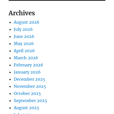
Archives
August 2026
July 2026
June 2026
May 2026
April 2026
March 2026
February 2026
January 2026
December 2025
November 2025
October 2025
September 2025
August 2025