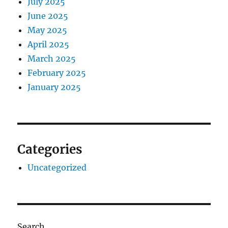
July 2025
June 2025
May 2025
April 2025
March 2025
February 2025
January 2025
Categories
Uncategorized
Search