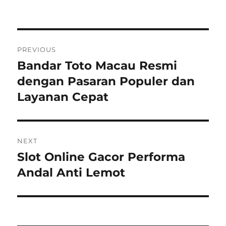
Post
PREVIOUS
navigation
Bandar Toto Macau Resmi
Previous
post:
dengan Pasaran Populer dan
Layanan Cepat
NEXT
Slot Online Gacor Performa
Next
post:
Andal Anti Lemot