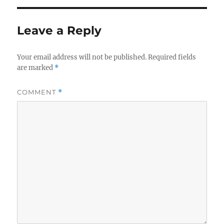
Leave a Reply
Your email address will not be published.
Required fields
are marked
*
COMMENT
*