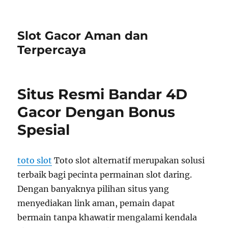
Slot Gacor Aman dan
Terpercaya
Situs Resmi Bandar 4D
Gacor Dengan Bonus
Spesial
toto slot
Toto slot alternatif merupakan solusi
terbaik bagi pecinta permainan slot daring.
Dengan banyaknya pilihan situs yang
menyediakan link aman, pemain dapat
bermain tanpa khawatir mengalami kendala