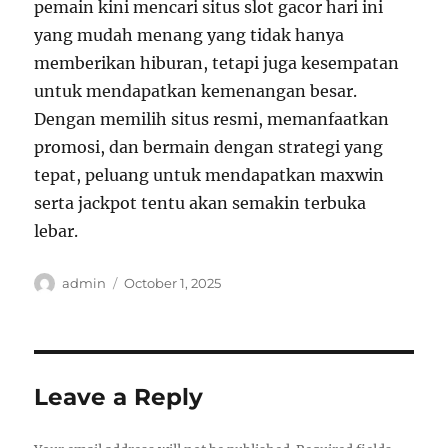
pemain kini mencari situs slot gacor hari ini
yang mudah menang yang tidak hanya
memberikan hiburan, tetapi juga kesempatan
untuk mendapatkan kemenangan besar.
Dengan memilih situs resmi, memanfaatkan
promosi, dan bermain dengan strategi yang
tepat, peluang untuk mendapatkan maxwin
serta jackpot tentu akan semakin terbuka
lebar.
Author
Posted
admin
October 1, 2025
on
Leave a Reply