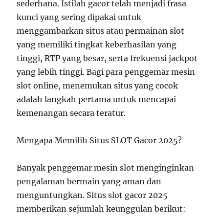
sederhana. Istilah gacor telah menjadi frasa
kunci yang sering dipakai untuk
menggambarkan situs atau permainan slot
yang memiliki tingkat keberhasilan yang
tinggi, RTP yang besar, serta frekuensi jackpot
yang lebih tinggi. Bagi para penggemar mesin
slot online, menemukan situs yang cocok
adalah langkah pertama untuk mencapai
kemenangan secara teratur.
Mengapa Memilih Situs SLOT Gacor 2025?
Banyak penggemar mesin slot menginginkan
pengalaman bermain yang aman dan
menguntungkan. Situs slot gacor 2025
memberikan sejumlah keunggulan berikut: