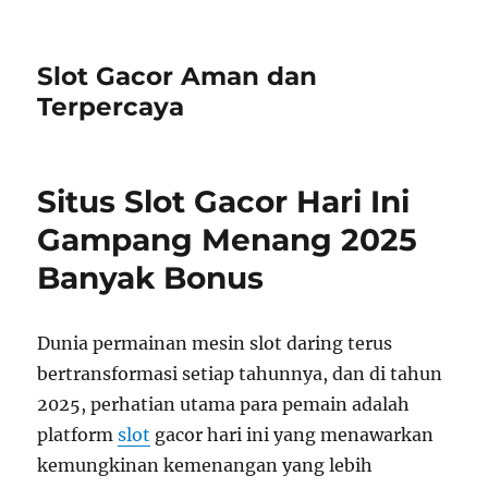
Slot Gacor Aman dan
Terpercaya
Situs Slot Gacor Hari Ini
Gampang Menang 2025
Banyak Bonus
Dunia permainan mesin slot daring terus
bertransformasi setiap tahunnya, dan di tahun
2025, perhatian utama para pemain adalah
platform
slot
gacor hari ini yang menawarkan
kemungkinan kemenangan yang lebih