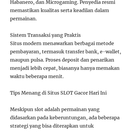
Habanero, dan Microgaming. Penyedia resmi
memastikan kualitas serta keadilan dalam
permainan.
Sistem Transaksi yang Praktis
Situs modern menawarkan berbagai metode
pembayaran, termasuk transfer bank, e-wallet,
maupun pulsa. Proses deposit dan penarikan
menjadi lebih cepat, biasanya hanya memakan
waktu beberapa menit.
Tips Menang di Situs SLOT Gacor Hari Ini
Meskipun slot adalah permainan yang
didasarkan pada keberuntungan, ada beberapa
strategi yang bisa diterapkan untuk