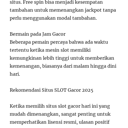
situs. Free spin bisa menjadi kesempatan
tambahan untuk memenangkan jackpot tanpa
perlu menggunakan modal tambahan.
Bermain pada Jam Gacor
Beberapa pemain percaya bahwa ada waktu
tertentu ketika mesin slot memiliki
kemungkinan lebih tinggi untuk memberikan
kemenangan, biasanya dari malam hingga dini
hari.
Rekomendasi Situs SLOT Gacor 2025
Ketika memilih situs slot gacor hari ini yang
mudah dimenangkan, sangat penting untuk
memperhatikan lisensi resmi, ulasan positif