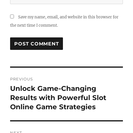
Save my name, email, and website in this browser for
the next time I comment.
Post
PREVIOUS
navigation
Unlock Game-Changing
Previous
post:
Results with Powerful Slot
Online Game Strategies
NEXT