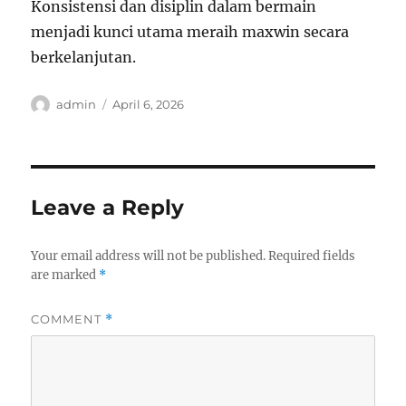
Konsistensi dan disiplin dalam bermain
menjadi kunci utama meraih maxwin secara
berkelanjutan.
Author
Posted
admin
April 6, 2026
on
Leave a Reply
Your email address will not be published.
Required fields
are marked
*
COMMENT
*