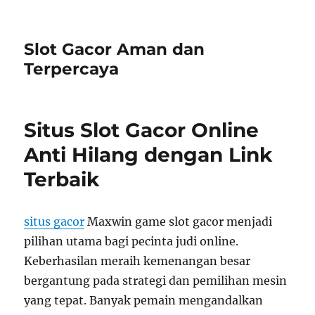
Slot Gacor Aman dan
Terpercaya
Situs Slot Gacor Online
Anti Hilang dengan Link
Terbaik
situs gacor
Maxwin game slot gacor menjadi
pilihan utama bagi pecinta judi online.
Keberhasilan meraih kemenangan besar
bergantung pada strategi dan pemilihan mesin
yang tepat. Banyak pemain mengandalkan