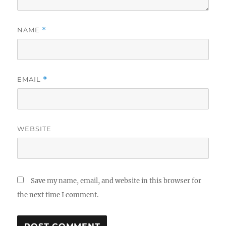
NAME
*
EMAIL
*
WEBSITE
Save my name, email, and website in this browser for
the next time I comment.