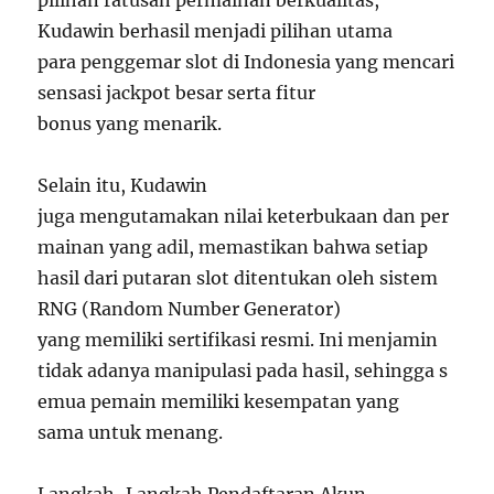
pilihan ratusan permainan berkualitas,
Kudawin berhasil menjadi pilihan utama
para penggemar slot di Indonesia yang mencari
sensasi jackpot besar serta fitur
bonus yang menarik.
Selain itu, Kudawin
juga mengutamakan nilai keterbukaan dan per
mainan yang adil, memastikan bahwa setiap
hasil dari putaran slot ditentukan oleh sistem
RNG (Random Number Generator)
yang memiliki sertifikasi resmi. Ini menjamin
tidak adanya manipulasi pada hasil, sehingga s
emua pemain memiliki kesempatan yang
sama untuk menang.