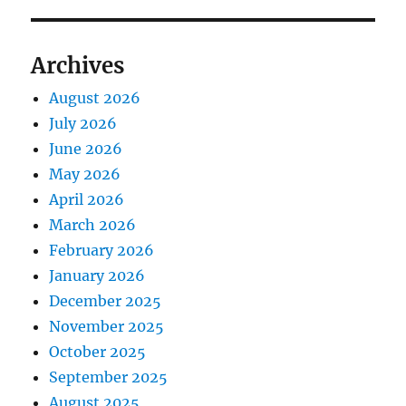
Archives
August 2026
July 2026
June 2026
May 2026
April 2026
March 2026
February 2026
January 2026
December 2025
November 2025
October 2025
September 2025
August 2025