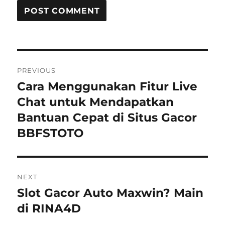
Post
PREVIOUS
navigation
Cara Menggunakan Fitur Live
Previous
post:
Chat untuk Mendapatkan
Bantuan Cepat di Situs Gacor
BBFSTOTO
NEXT
Slot Gacor Auto Maxwin? Main
Next
post:
di RINA4D