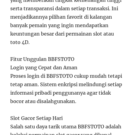
yang memberikan tingkat kemenangan tinggi
serta transparansi dalam setiap transaksi. Ini
menjadikannya pilihan favorit di kalangan
banyak pemain yang ingin mendapatkan
keuntungan besar dari permainan slot atau
toto 4D.
Fitur Unggulan BBFSTOTO
Login yang Cepat dan Aman
Proses login di BBFSTOTO cukup mudah tetapi
tetap aman. Sistem enkripsi melindungi setiap
informasi pribadi penggunanya agar tidak
bocor atau disalahgunakan.
Slot Gacor Setiap Hari
Salah satu daya tarik utama BBFSTOTO adalah