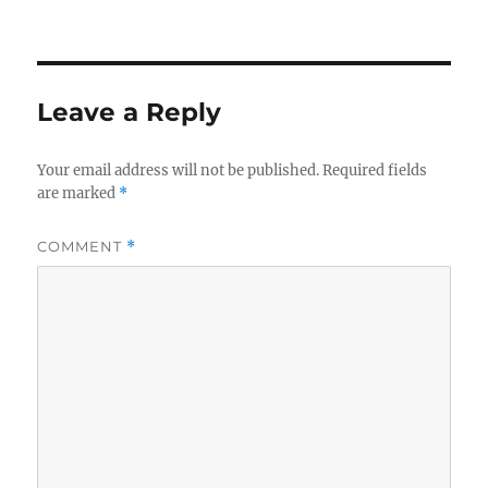
Leave a Reply
Your email address will not be published.
Required fields
are marked
*
COMMENT
*