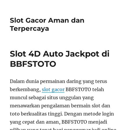
Slot Gacor Aman dan
Terpercaya
Slot 4D Auto Jackpot di
BBFSTOTO
Dalam dunia permainan daring yang terus
berkembang,
slot gacor
BBFSTOTO telah
muncul sebagai situs unggulan yang
menawarkan pengalaman bermain slot dan
toto berkualitas tinggi. Dengan metode login
yang cepat dan aman, BBFSTOTO menjadi