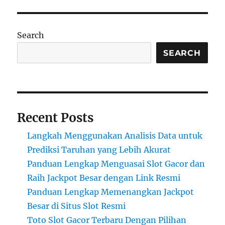
Search
SEARCH
Recent Posts
Langkah Menggunakan Analisis Data untuk
Prediksi Taruhan yang Lebih Akurat
Panduan Lengkap Menguasai Slot Gacor dan
Raih Jackpot Besar dengan Link Resmi
Panduan Lengkap Memenangkan Jackpot
Besar di Situs Slot Resmi
Toto Slot Gacor Terbaru Dengan Pilihan