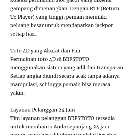
koleksi permainan slot gacor yang dikenal
gampang dimenangkan. Dengan RTP (Return
To Player) yang tinggi, pemain memiliki
peluang besar untuk mendapatkan jackpot
setiap hari.
Toto 4D yang Akurat dan Fair
Permainan toto 4D di BBFSTOTO
menggunakan sistem yang adil dan transparan.
Setiap angka diundi secara acak tanpa adanya
manipulasi, sehingga pemain bisa merasa
yakin.
Layanan Pelanggan 24 Jam
Tim layanan pelanggan BBFSTOTO tersedia
untuk membantu Anda sepanjang 24 jam