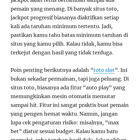
jackpot akan terus bertambah sampai ada
pemain yang menang. Di banyak situs toto,
jackpot progresif biasanya diaktifkan setiap
kali ada taruhan minimum tertentu. Jadi,
pastikan kamu tahu batas minimum taruhan di
situs yang kamu pilih. Kalau tidak, kamu bisa
terkejut dengan hasil yang tidak terduga.
Poin penting berikutnya adalah “
toto slot
”. Ini
bukan sekadar permainan, tapi juga peluang. Di
situs toto, biasanya ada fitur “auto play” yang
memungkinkan mesin otomatis memutar
sampai hit. Fitur ini sangat praktis buat pemain
yang pengen hemat waktu. Namun, jangan
lupa cek pengaturan risiko: misalnya, “max
bet” diatur sesuai budget. Kalau kamu baru