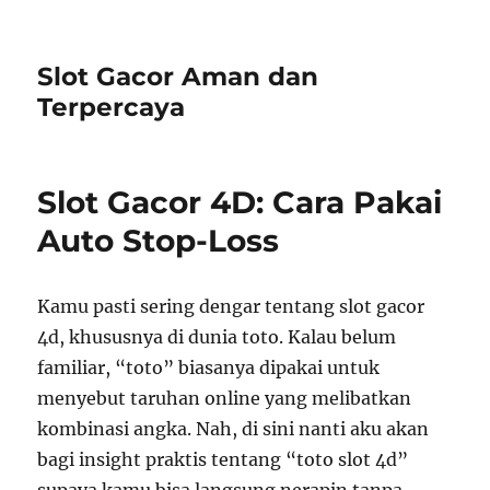
Slot Gacor Aman dan
Terpercaya
Slot Gacor 4D: Cara Pakai
Auto Stop-Loss
Kamu pasti sering dengar tentang slot gacor
4d, khususnya di dunia toto. Kalau belum
familiar, “toto” biasanya dipakai untuk
menyebut taruhan online yang melibatkan
kombinasi angka. Nah, di sini nanti aku akan
bagi insight praktis tentang “toto slot 4d”