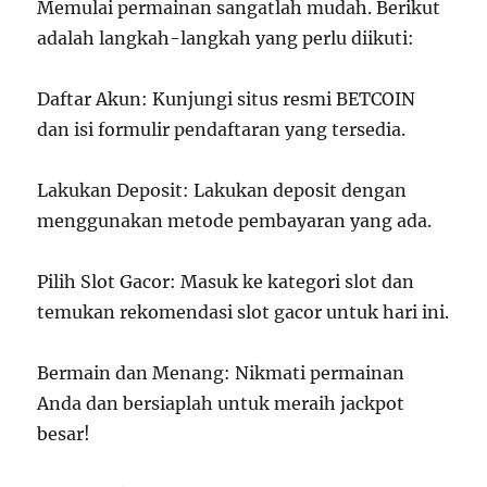
Memulai permainan sangatlah mudah. Berikut
adalah langkah-langkah yang perlu diikuti:
Daftar Akun: Kunjungi situs resmi BETCOIN
dan isi formulir pendaftaran yang tersedia.
Lakukan Deposit: Lakukan deposit dengan
menggunakan metode pembayaran yang ada.
Pilih Slot Gacor: Masuk ke kategori slot dan
temukan rekomendasi slot gacor untuk hari ini.
Bermain dan Menang: Nikmati permainan
Anda dan bersiaplah untuk meraih jackpot
besar!