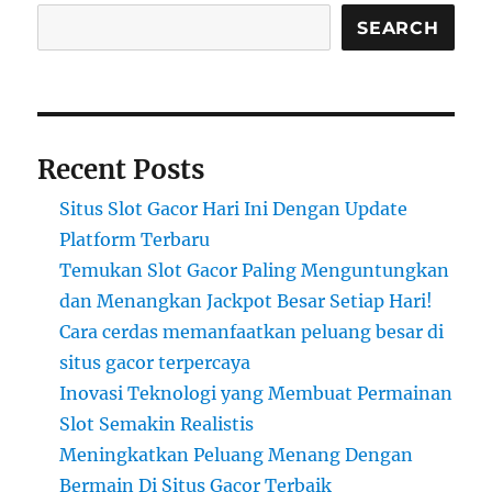
SEARCH
Recent Posts
Situs Slot Gacor Hari Ini Dengan Update
Platform Terbaru
Temukan Slot Gacor Paling Menguntungkan
dan Menangkan Jackpot Besar Setiap Hari!
Cara cerdas memanfaatkan peluang besar di
situs gacor terpercaya
Inovasi Teknologi yang Membuat Permainan
Slot Semakin Realistis
Meningkatkan Peluang Menang Dengan
Bermain Di Situs Gacor Terbaik