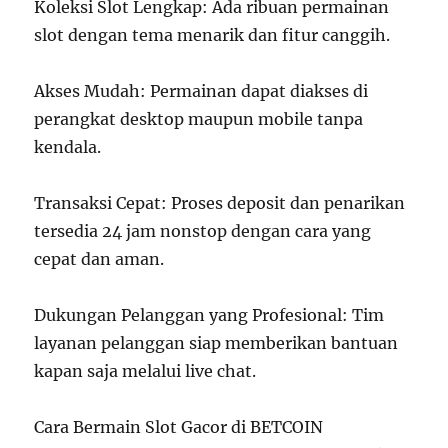
Koleksi Slot Lengkap: Ada ribuan permainan
slot dengan tema menarik dan fitur canggih.
Akses Mudah: Permainan dapat diakses di
perangkat desktop maupun mobile tanpa
kendala.
Transaksi Cepat: Proses deposit dan penarikan
tersedia 24 jam nonstop dengan cara yang
cepat dan aman.
Dukungan Pelanggan yang Profesional: Tim
layanan pelanggan siap memberikan bantuan
kapan saja melalui live chat.
Cara Bermain Slot Gacor di BETCOIN