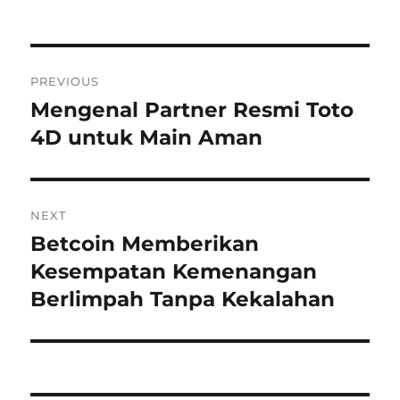
Post
PREVIOUS
navigation
Mengenal Partner Resmi Toto
Previous
post:
4D untuk Main Aman
NEXT
Betcoin Memberikan
Next
post:
Kesempatan Kemenangan
Berlimpah Tanpa Kekalahan