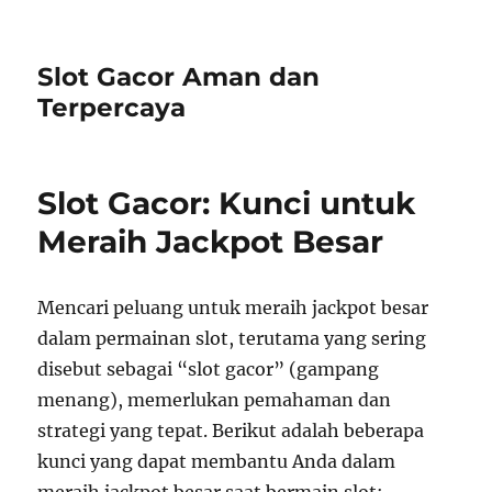
Slot Gacor Aman dan
Terpercaya
Slot Gacor: Kunci untuk
Meraih Jackpot Besar
Mencari peluang untuk meraih jackpot besar
dalam permainan slot, terutama yang sering
disebut sebagai “slot gacor” (gampang
menang), memerlukan pemahaman dan
strategi yang tepat. Berikut adalah beberapa
kunci yang dapat membantu Anda dalam