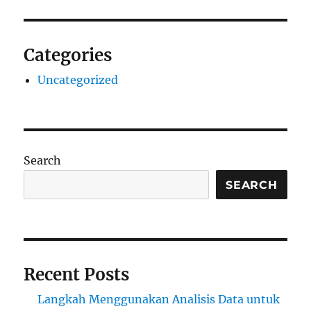
Categories
Uncategorized
Search
SEARCH
Recent Posts
Langkah Menggunakan Analisis Data untuk