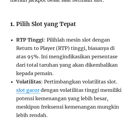
meraih jackpot besar saat bermain slot:
1.
Pilih Slot yang Tepat
RTP Tinggi
: Pilihlah mesin slot dengan
Return to Player (RTP) tinggi, biasanya di
atas 95%. Ini mengindikasikan persentase
dari total taruhan yang akan dikembalikan
kepada pemain.
Volatilitas
: Pertimbangkan volatilitas slot.
slot gacor
dengan volatilitas tinggi memiliki
potensi kemenangan yang lebih besar,
meskipun frekuensi kemenangan mungkin
lebih rendah.