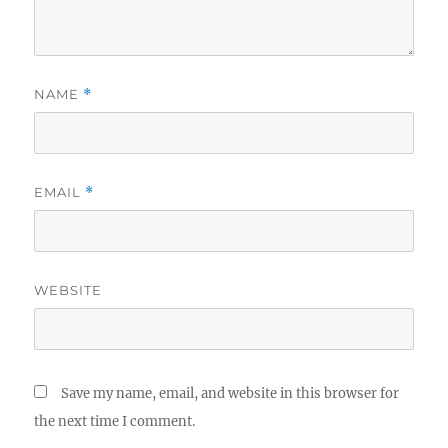
NAME
*
EMAIL
*
WEBSITE
Save my name, email, and website in this browser for
the next time I comment.