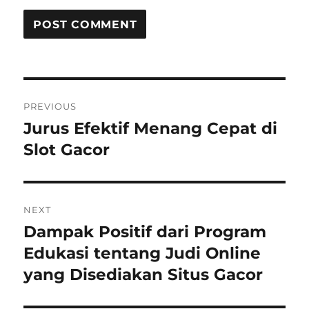
Post
PREVIOUS
navigation
Jurus Efektif Menang Cepat di
Previous
post:
Slot Gacor
NEXT
Dampak Positif dari Program
Next
post:
Edukasi tentang Judi Online
yang Disediakan Situs Gacor