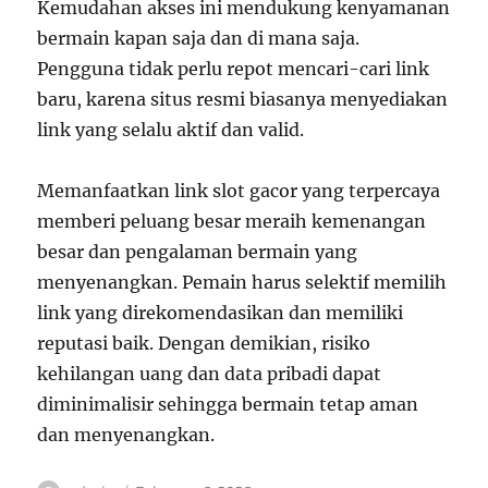
Kemudahan akses ini mendukung kenyamanan
bermain kapan saja dan di mana saja.
Pengguna tidak perlu repot mencari-cari link
baru, karena situs resmi biasanya menyediakan
link yang selalu aktif dan valid.
Memanfaatkan link slot gacor yang terpercaya
memberi peluang besar meraih kemenangan
besar dan pengalaman bermain yang
menyenangkan. Pemain harus selektif memilih
link yang direkomendasikan dan memiliki
reputasi baik. Dengan demikian, risiko
kehilangan uang dan data pribadi dapat
diminimalisir sehingga bermain tetap aman
dan menyenangkan.