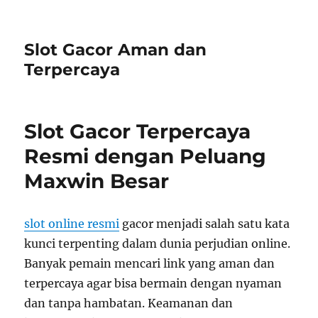
Slot Gacor Aman dan
Terpercaya
Slot Gacor Terpercaya
Resmi dengan Peluang
Maxwin Besar
slot online resmi
gacor menjadi salah satu kata
kunci terpenting dalam dunia perjudian online.
Banyak pemain mencari link yang aman dan
terpercaya agar bisa bermain dengan nyaman
dan tanpa hambatan. Keamanan dan