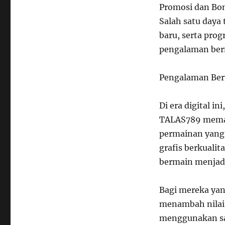
Promosi dan Bo
Salah satu daya
baru, serta prog
pengalaman ber
Pengalaman Ber
Di era digital i
TALAS789 meman
permainan yang 
grafis berkualit
bermain menjad
Bagi mereka yan
menambah nilai.
menggunakan sal