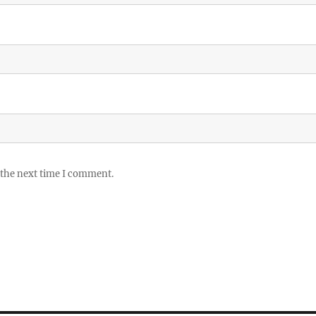
 the next time I comment.