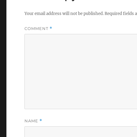
Your email address will not be published.
Required fields
COMMENT
*
NAME
*