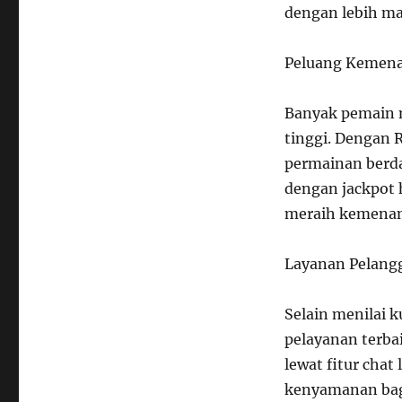
dengan lebih ma
Peluang Kemena
Banyak pemain 
tinggi. Dengan 
permainan berda
dengan jackpot 
meraih kemenang
Layanan Pelangg
Selain menilai 
pelayanan terba
lewat fitur chat
kenyamanan bag