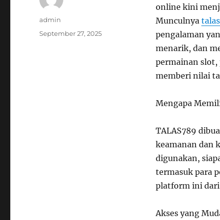
online kini menj
Author
admin
Munculnya
tala
Posted
September 27, 2025
pengalaman yang
on
menarik, dan m
permainan slot, 
memberi nilai t
Mengapa Memil
TALAS789 dibua
keamanan dan 
digunakan, siap
termasuk para p
platform ini dar
Akses yang Mud