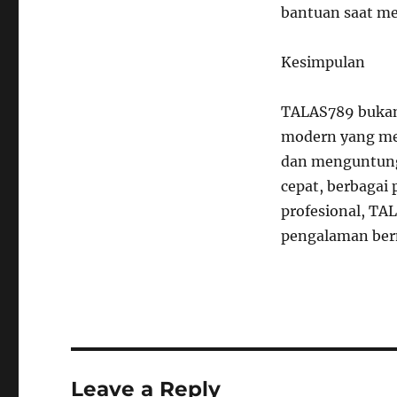
bantuan saat me
Kesimpulan
TALAS789 bukan s
modern yang me
dan menguntungk
cepat, berbagai
profesional, TAL
pengalaman berm
Leave a Reply