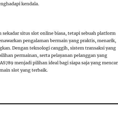
nghadapi kendala.
ekadar situs slot online biasa, tetapi sebuah platform
nawarkan pengalaman bermain yang praktis, menarik,
an. Dengan teknologi canggih, sistem transaksi yang
 pilihan permainan, serta pelayanan pelanggan yang
AS789 menjadi pilihan ideal bagi siapa saja yang mencar
ain slot yang terbaik.