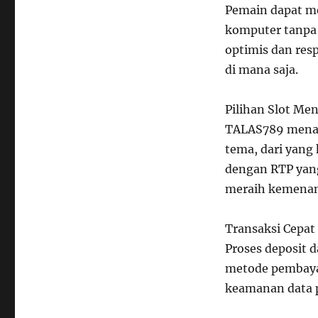
Pemain dapat m
komputer tanpa p
optimis dan res
di mana saja.
Pilihan Slot Me
TALAS789 menaw
tema, dari yang 
dengan RTP yang
meraih kemena
Transaksi Cepa
Proses deposit 
metode pembaya
keamanan data p