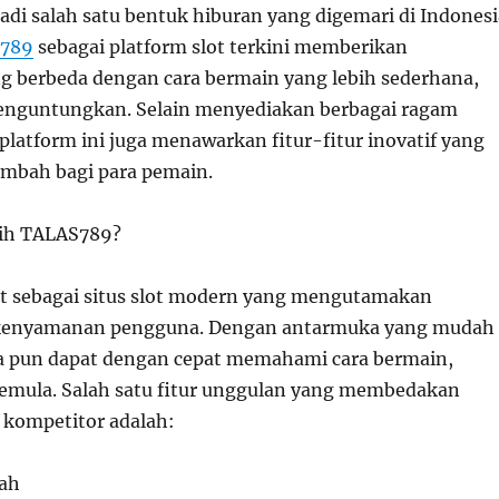
adi salah satu bentuk hiburan yang digemari di Indonesi
s789
sebagai platform slot terkini memberikan
 berbeda dengan cara bermain yang lebih sederhana,
enguntungkan. Selain menyediakan berbagai ragam
platform ini juga menawarkan fitur-fitur inovatif yang
ambah bagi para pemain.
ih TALAS789?
t sebagai situs slot modern yang mengutamakan
kenyamanan pengguna. Dengan antarmuka yang mudah
a pun dapat dengan cepat memahami cara bermain,
emula. Salah satu fitur unggulan yang membedakan
i kompetitor adalah:
ah