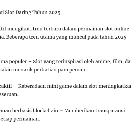
si Slot Daring Tahun 2025
tif mengikuti tren terbaru dalam permainan slot online
nia. Beberapa tren utama yang muncul pada tahun 2025
a populer – Slot yang terinspirasi oleh anime, film, d
makin menarik perhatian para pemain.
eraktif – Keberadaan mini game dalam slot meningkatka
eseruan.
nan berbasis blockchain – Memberikan transparansi
setiap permainan.