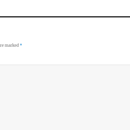
 are marked
*