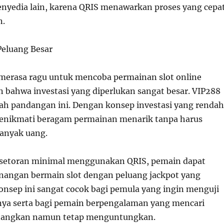
nyedia lain, karena QRIS menawarkan proses yang cepa
n.
Peluang Besar
merasa ragu untuk mencoba permainan slot online
 bahwa investasi yang diperlukan sangat besar. VIP288
h pandangan ini. Dengan konsep investasi yang rendah
enikmati beragam permainan menarik tanpa harus
anyak uang.
setoran minimal menggunakan QRIS, pemain dapat
angan bermain slot dengan peluang jackpot yang
nsep ini sangat cocok bagi pemula yang ingin menguji
ya serta bagi pemain berpengalaman yang mencari
nangkan namun tetap menguntungkan.