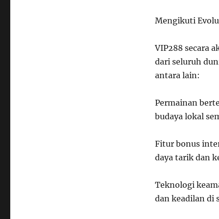
Mengikuti Evolu
VIP288 secara ak
dari seluruh du
antara lain:
Permainan bertem
budaya lokal se
Fitur bonus int
daya tarik dan k
Teknologi keama
dan keadilan di 