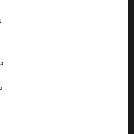
t
ah
u