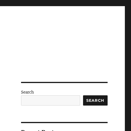
Search
SEARCH