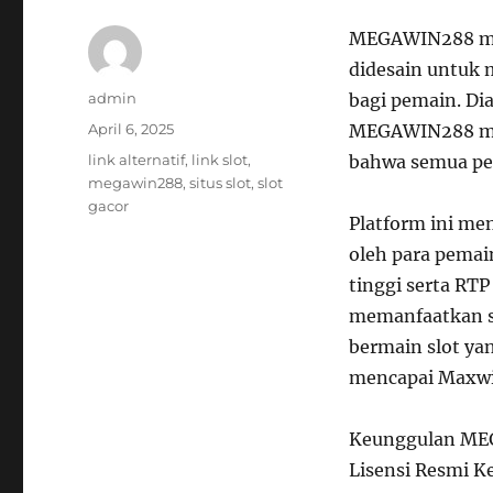
MEGAWIN288 me
didesain untuk
Author
admin
bagi pemain. Dia
Posted
April 6, 2025
MEGAWIN288 memi
on
Tags
link alternatif
,
link slot
,
bahwa semua per
megawin288
,
situs slot
,
slot
gacor
Platform ini men
oleh para pema
tinggi serta RTP
memanfaatkan s
bermain slot y
mencapai Maxwi
Keunggulan MEG
Lisensi Resmi Ke