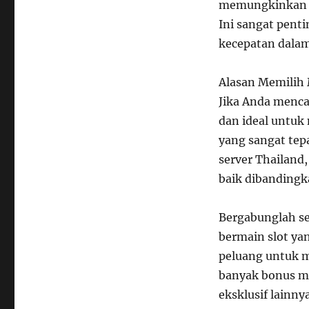
memungkinkan de
Ini sangat pen
kecepatan dalam
Alasan Memili
Jika Anda menca
dan ideal untu
yang sangat tep
server Thailand
baik dibandingk
Bergabunglah s
bermain slot yan
peluang untuk m
banyak bonus me
eksklusif lain