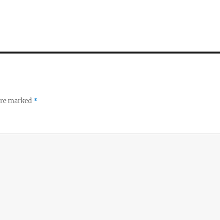
 are marked
*