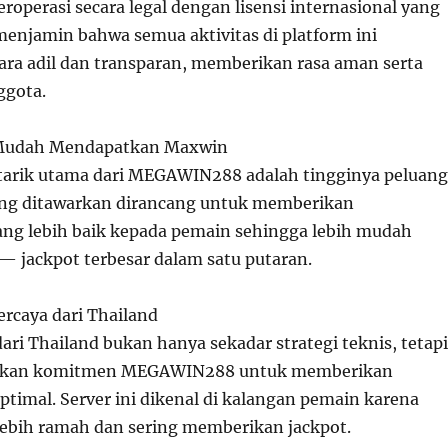
perasi secara legal dengan lisensi internasional yang
 menjamin bahwa semua aktivitas di platform ini
ara adil dan transparan, memberikan rasa aman serta
ggota.
 Mudah Mendapatkan Maxwin
 tarik utama dari MEGAWIN288 adalah tingginya peluang
ang ditawarkan dirancang untuk memberikan
ng lebih baik kepada pemain sehingga lebih mudah
 jackpot terbesar dalam satu putaran.
ercaya dari Thailand
ari Thailand bukan hanya sekadar strategi teknis, tetapi
nkan komitmen MEGAWIN288 untuk memberikan
ptimal. Server ini dikenal di kalangan pemain karena
lebih ramah dan sering memberikan jackpot.