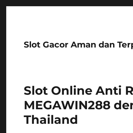
Slot Gacor Aman dan Ter
Slot Online Anti 
MEGAWIN288 den
Thailand