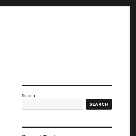
Search
SEARCH