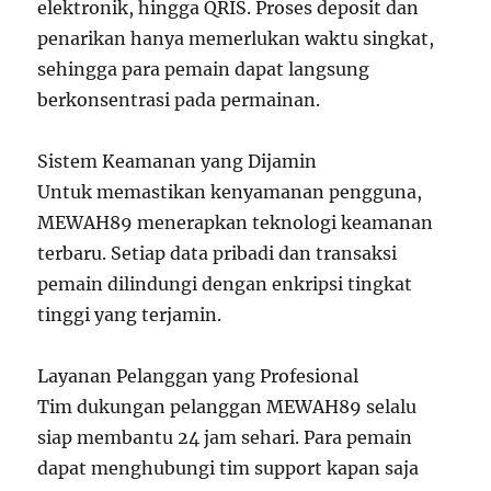
elektronik, hingga QRIS. Proses deposit dan
penarikan hanya memerlukan waktu singkat,
sehingga para pemain dapat langsung
berkonsentrasi pada permainan.
Sistem Keamanan yang Dijamin
Untuk memastikan kenyamanan pengguna,
MEWAH89 menerapkan teknologi keamanan
terbaru. Setiap data pribadi dan transaksi
pemain dilindungi dengan enkripsi tingkat
tinggi yang terjamin.
Layanan Pelanggan yang Profesional
Tim dukungan pelanggan MEWAH89 selalu
siap membantu 24 jam sehari. Para pemain
dapat menghubungi tim support kapan saja