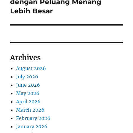
post:
dengan Peluang Menang
Lebih Besar
Archives
August 2026
July 2026
June 2026
May 2026
April 2026
March 2026
February 2026
January 2026