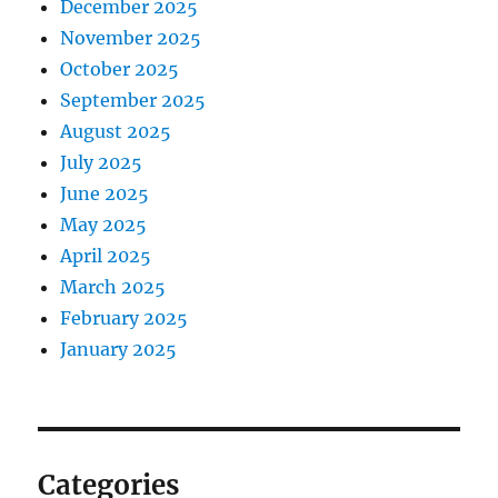
December 2025
November 2025
October 2025
September 2025
August 2025
July 2025
June 2025
May 2025
April 2025
March 2025
February 2025
January 2025
Categories