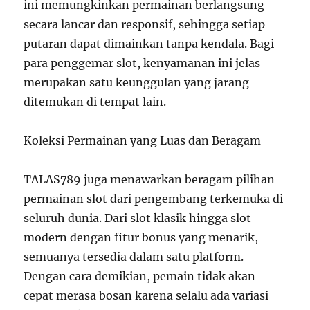
ini memungkinkan permainan berlangsung
secara lancar dan responsif, sehingga setiap
putaran dapat dimainkan tanpa kendala. Bagi
para penggemar slot, kenyamanan ini jelas
merupakan satu keunggulan yang jarang
ditemukan di tempat lain.
Koleksi Permainan yang Luas dan Beragam
TALAS789 juga menawarkan beragam pilihan
permainan slot dari pengembang terkemuka di
seluruh dunia. Dari slot klasik hingga slot
modern dengan fitur bonus yang menarik,
semuanya tersedia dalam satu platform.
Dengan cara demikian, pemain tidak akan
cepat merasa bosan karena selalu ada variasi