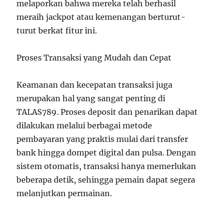
melaporkan bahwa mereka telah berhasil
meraih jackpot atau kemenangan berturut-
turut berkat fitur ini.
Proses Transaksi yang Mudah dan Cepat
Keamanan dan kecepatan transaksi juga
merupakan hal yang sangat penting di
TALAS789. Proses deposit dan penarikan dapat
dilakukan melalui berbagai metode
pembayaran yang praktis mulai dari transfer
bank hingga dompet digital dan pulsa. Dengan
sistem otomatis, transaksi hanya memerlukan
beberapa detik, sehingga pemain dapat segera
melanjutkan permainan.