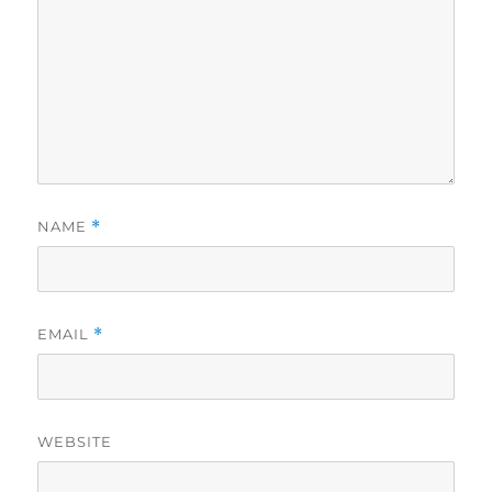
NAME
*
EMAIL
*
WEBSITE