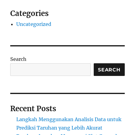
Categories
Uncategorized
Search
SEARCH
Recent Posts
Langkah Menggunakan Analisis Data untuk
Prediksi Taruhan yang Lebih Akurat