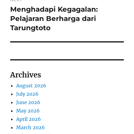
Menghadapi Kegagalan:
Next
post:
Pelajaran Berharga dari
Tarungtoto
Archives
August 2026
July 2026
June 2026
May 2026
April 2026
March 2026