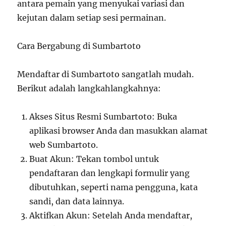
antara pemain yang menyukai variasi dan
kejutan dalam setiap sesi permainan.
Cara Bergabung di Sumbartoto
Mendaftar di Sumbartoto sangatlah mudah.
Berikut adalah langkahlangkahnya:
Akses Situs Resmi Sumbartoto: Buka
aplikasi browser Anda dan masukkan alamat
web Sumbartoto.
Buat Akun: Tekan tombol untuk
pendaftaran dan lengkapi formulir yang
dibutuhkan, seperti nama pengguna, kata
sandi, dan data lainnya.
Aktifkan Akun: Setelah Anda mendaftar,