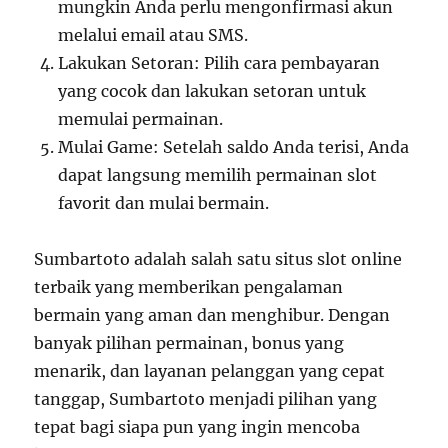
mungkin Anda perlu mengonfirmasi akun
melalui email atau SMS.
Lakukan Setoran: Pilih cara pembayaran
yang cocok dan lakukan setoran untuk
memulai permainan.
Mulai Game: Setelah saldo Anda terisi, Anda
dapat langsung memilih permainan slot
favorit dan mulai bermain.
Sumbartoto adalah salah satu situs slot online
terbaik yang memberikan pengalaman
bermain yang aman dan menghibur. Dengan
banyak pilihan permainan, bonus yang
menarik, dan layanan pelanggan yang cepat
tanggap, Sumbartoto menjadi pilihan yang
tepat bagi siapa pun yang ingin mencoba