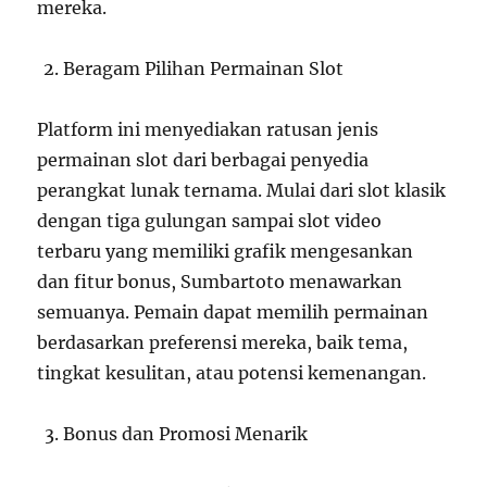
mereka.
Beragam Pilihan Permainan Slot
Platform ini menyediakan ratusan jenis
permainan slot dari berbagai penyedia
perangkat lunak ternama. Mulai dari slot klasik
dengan tiga gulungan sampai slot video
terbaru yang memiliki grafik mengesankan
dan fitur bonus, Sumbartoto menawarkan
semuanya. Pemain dapat memilih permainan
berdasarkan preferensi mereka, baik tema,
tingkat kesulitan, atau potensi kemenangan.
Bonus dan Promosi Menarik