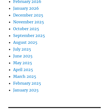
February 2026
January 2026
December 2025
November 2025
October 2025
September 2025
August 2025
July 2025
June 2025
May 2025
April 2025
March 2025
February 2025
January 2025