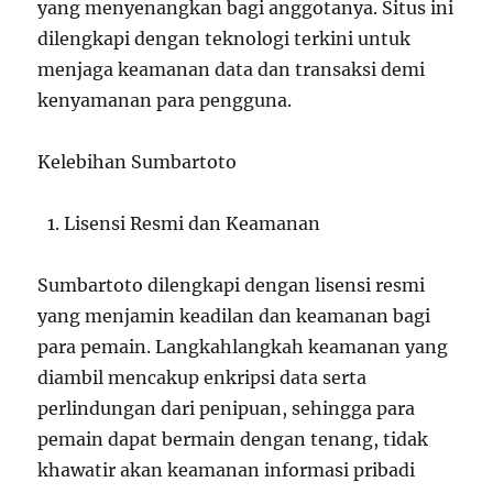
yang menyenangkan bagi anggotanya. Situs ini
dilengkapi dengan teknologi terkini untuk
menjaga keamanan data dan transaksi demi
kenyamanan para pengguna.
Kelebihan Sumbartoto
Lisensi Resmi dan Keamanan
Sumbartoto dilengkapi dengan lisensi resmi
yang menjamin keadilan dan keamanan bagi
para pemain. Langkahlangkah keamanan yang
diambil mencakup enkripsi data serta
perlindungan dari penipuan, sehingga para
pemain dapat bermain dengan tenang, tidak
khawatir akan keamanan informasi pribadi