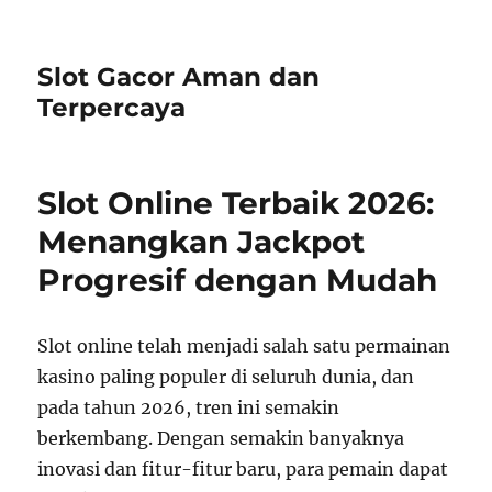
Slot Gacor Aman dan
Terpercaya
Slot Online Terbaik 2026:
Menangkan Jackpot
Progresif dengan Mudah
Slot online telah menjadi salah satu permainan
kasino paling populer di seluruh dunia, dan
pada tahun 2026, tren ini semakin
berkembang. Dengan semakin banyaknya
inovasi dan fitur-fitur baru, para pemain dapat