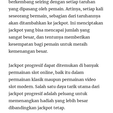
berkembang seiring dengan setiap taruhan
yang dipasang oleh pemain. Artinya, setiap kali
seseorang bermain, sebagian dari taruhannya
akan ditambahkan ke jackpot. Ini menciptakan
jackpot yang bisa mencapai jumlah yang
sangat besar, dan tentunya memberikan
kesempatan bagi pemain untuk meraih
kemenangan besar.
Jackpot progresif dapat ditemukan di banyak
permainan slot online, baik itu dalam
permainan klasik maupun permainan video
slot modern. Salah satu daya tarik utama dari
jackpot progresif adalah peluang untuk
memenangkan hadiah yang lebih besar
dibandingkan jackpot tetap.