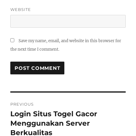
WEBSITE
Save my name, email, and website in this browser for
the next time I comment.
Post
PREVIOUS
navigation
Login Situs Togel Gacor
Previous
post:
Menggunakan Server
Berkualitas