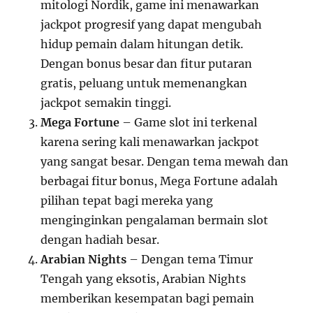
mitologi Nordik, game ini menawarkan
jackpot progresif yang dapat mengubah
hidup pemain dalam hitungan detik.
Dengan bonus besar dan fitur putaran
gratis, peluang untuk memenangkan
jackpot semakin tinggi.
Mega Fortune
– Game slot ini terkenal
karena sering kali menawarkan jackpot
yang sangat besar. Dengan tema mewah dan
berbagai fitur bonus, Mega Fortune adalah
pilihan tepat bagi mereka yang
menginginkan pengalaman bermain slot
dengan hadiah besar.
Arabian Nights
– Dengan tema Timur
Tengah yang eksotis, Arabian Nights
memberikan kesempatan bagi pemain