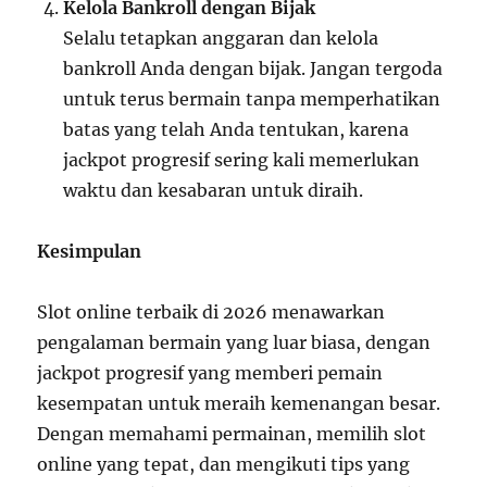
Kelola Bankroll dengan Bijak
Selalu tetapkan anggaran dan kelola
bankroll Anda dengan bijak. Jangan tergoda
untuk terus bermain tanpa memperhatikan
batas yang telah Anda tentukan, karena
jackpot progresif sering kali memerlukan
waktu dan kesabaran untuk diraih.
Kesimpulan
Slot online terbaik di 2026 menawarkan
pengalaman bermain yang luar biasa, dengan
jackpot progresif yang memberi pemain
kesempatan untuk meraih kemenangan besar.
Dengan memahami permainan, memilih slot
online yang tepat, dan mengikuti tips yang