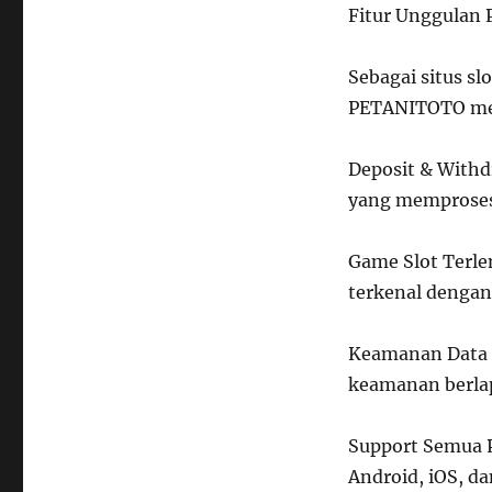
Fitur Unggulan
Sebagai situs sl
PETANITOTO men
Deposit & Withd
yang memproses 
Game Slot Terle
terkenal denga
Keamanan Data 
keamanan berlap
Support Semua 
Android, iOS, d