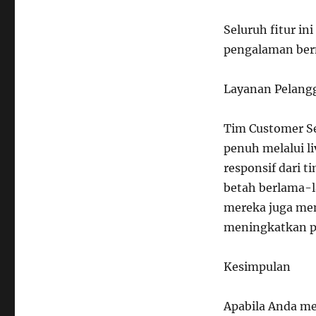
Seluruh fitur i
pengalaman berm
Layanan Pelang
Tim Customer S
penuh melalui l
responsif dari 
betah berlama-l
mereka juga mem
meningkatkan pe
Kesimpulan
Apabila Anda men