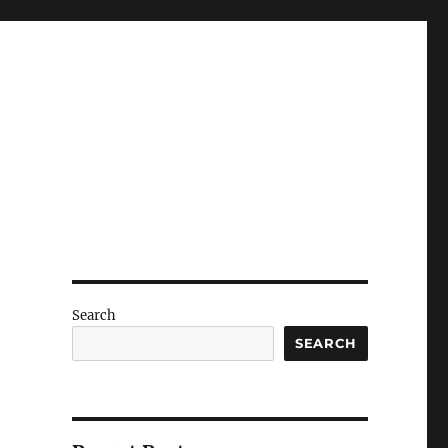
Search
SEARCH