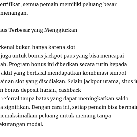
ertifikat, semua pemain memiliki peluang besar
emenangan.
aus Terbesar yang Menggiurkan
kenal bukan hanya karena slot
i juga untuk bonus jackpot paus yang bisa mencapai
iah. Program bonus ini diberikan secara rutin kepada
aktif yang berhasil mendapatkan kombinasi simbol
ainan slot yang disediakan. Selain jackpot utama, situs i
 bonus deposit harian, cashback
 referral tanpa batas yang dapat meningkatkan saldo
 signifikan. Dengan cara ini, setiap pemain bisa bermai
 memaksimalkan peluang untuk menang tanpa
kekurangan modal.