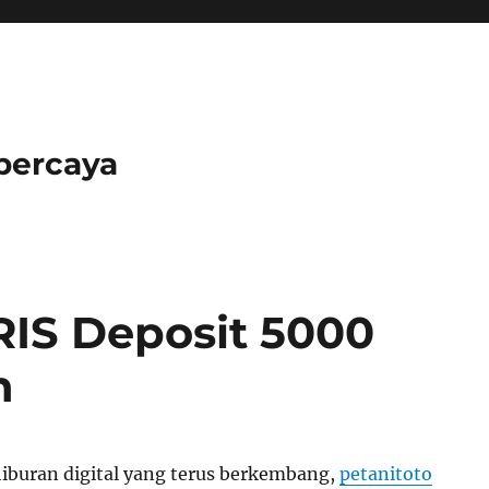
percaya
RIS Deposit 5000
h
hiburan digital yang terus berkembang,
petanitoto