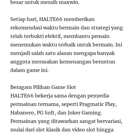
besar untuk meraih maxwin.
Setiap hari, HALTE66 memberikan
rekomendasi waktu bermain dan strategi yang
telah terbukti efektif, membantu pemain
menemukan waktu terbaik untuk bermain. Ini
menjadi salah satu alasan mengapa banyak
anggota merasakan kemenangan beruntun
dalam game ini.
Beragam Pilihan Game Slot
HALTE66 bekerja sama dengan penyedia
permainan ternama, seperti Pragmatic Play,
Habanero, PG Soft, dan Joker Gaming.
Permainan yang ditawarkan sangat bervariasi,
mulai dari slot klasik dan video slot hingga