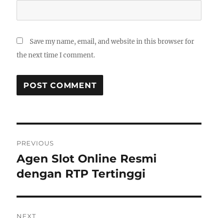
Save my name, email, and website in this browser for
the next time I comment.
Post
PREVIOUS
navigation
Agen Slot Online Resmi
Previous
post:
dengan RTP Tertinggi
NEXT