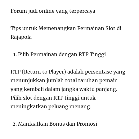
Forum judi online yang terpercaya
Tips untuk Memenangkan Permainan Slot di
Rajapola
Pilih Permainan dengan RTP Tinggi
RTP (Return to Player) adalah persentase yang
menunjukkan jumlah total taruhan pemain
yang kembali dalam jangka waktu panjang.
Pilih slot dengan RTP tinggi untuk
meningkatkan peluang menang.
Manfaatkan Bonus dan Promosi