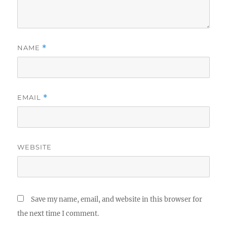
NAME
*
EMAIL
*
WEBSITE
Save my name, email, and website in this browser for
the next time I comment.