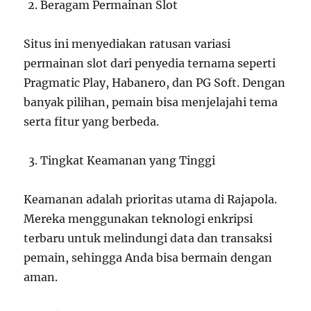
Beragam Permainan Slot
Situs ini menyediakan ratusan variasi
permainan slot dari penyedia ternama seperti
Pragmatic Play, Habanero, dan PG Soft. Dengan
banyak pilihan, pemain bisa menjelajahi tema
serta fitur yang berbeda.
Tingkat Keamanan yang Tinggi
Keamanan adalah prioritas utama di Rajapola.
Mereka menggunakan teknologi enkripsi
terbaru untuk melindungi data dan transaksi
pemain, sehingga Anda bisa bermain dengan
aman.