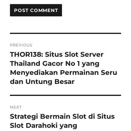
Post
PREVIOUS
navigation
THOR138: Situs Slot Server
Previous
post:
Thailand Gacor No 1 yang
Menyediakan Permainan Seru
dan Untung Besar
NEXT
Strategi Bermain Slot di Situs
Next
post:
Slot Darahoki yang