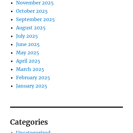
November 2025
October 2025
September 2025
August 2025
July 2025
June 2025
May 2025
April 2025
March 2025
February 2025
January 2025
Categories
Uncategorized