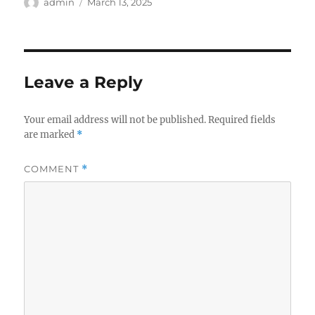
Author
Posted
admin
March 13, 2025
on
Leave a Reply
Your email address will not be published.
Required fields
are marked
*
COMMENT
*