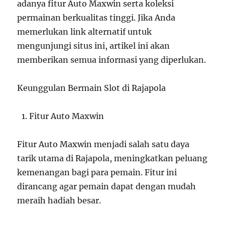
adanya fitur Auto Maxwin serta koleksi
permainan berkualitas tinggi. Jika Anda
memerlukan link alternatif untuk
mengunjungi situs ini, artikel ini akan
memberikan semua informasi yang diperlukan.
Keunggulan Bermain Slot di Rajapola
Fitur Auto Maxwin
Fitur Auto Maxwin menjadi salah satu daya
tarik utama di Rajapola, meningkatkan peluang
kemenangan bagi para pemain. Fitur ini
dirancang agar pemain dapat dengan mudah
meraih hadiah besar.