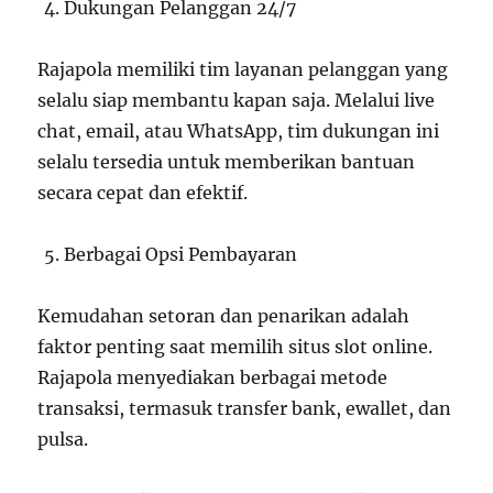
Dukungan Pelanggan 24/7
Rajapola memiliki tim layanan pelanggan yang
selalu siap membantu kapan saja. Melalui live
chat, email, atau WhatsApp, tim dukungan ini
selalu tersedia untuk memberikan bantuan
secara cepat dan efektif.
Berbagai Opsi Pembayaran
Kemudahan setoran dan penarikan adalah
faktor penting saat memilih situs slot online.
Rajapola menyediakan berbagai metode
transaksi, termasuk transfer bank, ewallet, dan
pulsa.