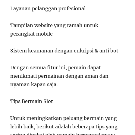
Layanan pelanggan profesional
Tampilan website yang ramah untuk
perangkat mobile
Sistem keamanan dengan enkripsi & anti bot
Dengan semua fitur ini, pemain dapat
menikmati permainan dengan aman dan
nyaman kapan saja.
Tips Bermain Slot
Untuk meningkatkan peluang bermain yang
lebih baik, berikut adalah beberapa tips yang