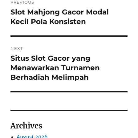
PREVIOUS
navigation
Slot Mahjong Gacor Modal
Previous
post:
Kecil Pola Konsisten
NEXT
Situs Slot Gacor yang
Next
post:
Menawarkan Turnamen
Berhadiah Melimpah
Archives
August 2026