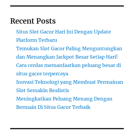
Recent Posts
Situs Slot Gacor Hari Ini Dengan Update
Platform Terbaru
Temukan Slot Gacor Paling Menguntungkan
dan Menangkan Jackpot Besar Setiap Hari!
Cara cerdas memanfaatkan peluang besar di
situs gacor terpercaya
Inovasi Teknologi yang Membuat Permainan
Slot Semakin Realistis
Meningkatkan Peluang Menang Dengan
Bermain Di Situs Gacor Terbaik