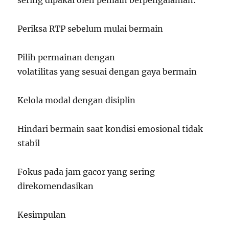
sering dipakai oleh pemain berpengalaman:
Periksa RTP sebelum mulai bermain
Pilih permainan dengan
volatilitas yang sesuai dengan gaya bermain
Kelola modal dengan disiplin
Hindari bermain saat kondisi emosional tidak
stabil
Fokus pada jam gacor yang sering
direkomendasikan
Kesimpulan