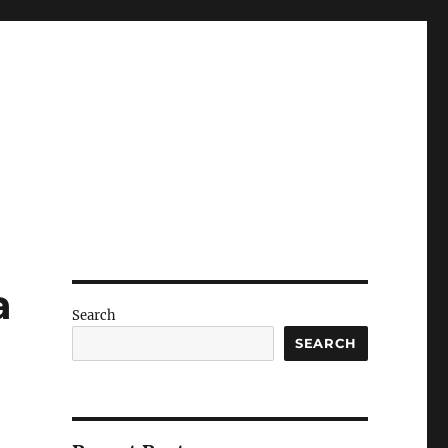
a
Search
SEARCH