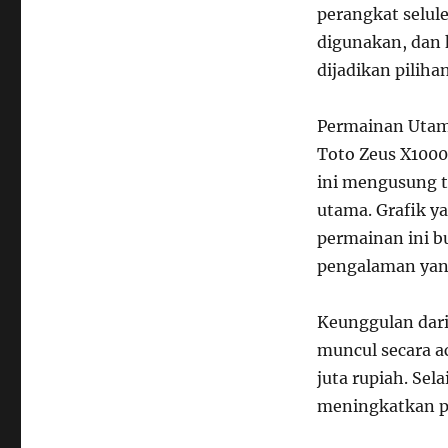
perangkat selul
digunakan, dan
dijadikan piliha
Permainan Utam
Toto Zeus X1000
ini mengusung t
utama. Grafik 
permainan ini b
pengalaman yan
Keunggulan dari
muncul secara a
juta rupiah. Sel
meningkatkan p