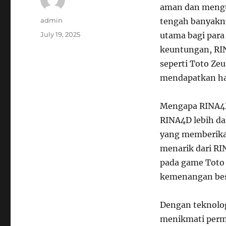
aman dan mengu
Author
admin
tengah banyakn
Posted
July 19, 2025
utama bagi para
on
keuntungan, RIN
seperti Toto Ze
mendapatkan ha
Mengapa RINA4D
RINA4D lebih dar
yang memberikan
menarik dari RI
pada game Toto 
kemenangan besa
Dengan teknolog
menikmati perm