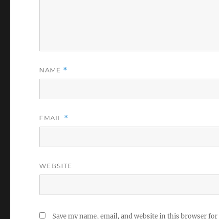
NAME
*
EMAIL
*
WEBSITE
Save my name, email, and website in this browser for