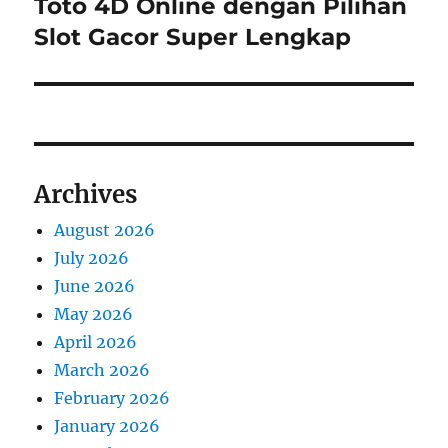
Toto 4D Online dengan Pilihan
Next
post:
Slot Gacor Super Lengkap
Archives
August 2026
July 2026
June 2026
May 2026
April 2026
March 2026
February 2026
January 2026