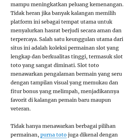
mampu meningkatkan peluang kemenangan.
Tidak heran jika banyak kalangan memilih
platform ini sebagai tempat utama untuk
menyalurkan hasrat berjudi secara aman dan
terpercaya. Salah satu keunggulan utama dari
situs ini adalah koleksi permainan slot yang
lengkap dan berkualitas tinggi, termasuk slot
toto yang sangat diminati. Slot toto
menawarkan pengalaman bermain yang seru
dengan tampilan visual yang memukau dan
fitur bonus yang melimpah, menjadikannya
favorit di kalangan pemain baru maupun
veteran.
Tidak hanya menawarkan berbagai pilihan
permainan,
purna toto
juga dikenal dengan