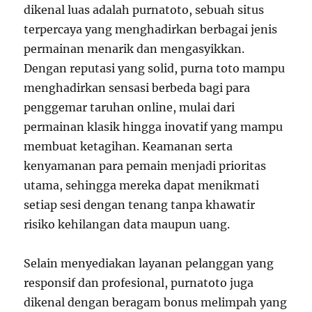
dikenal luas adalah purnatoto, sebuah situs
terpercaya yang menghadirkan berbagai jenis
permainan menarik dan mengasyikkan.
Dengan reputasi yang solid, purna toto mampu
menghadirkan sensasi berbeda bagi para
penggemar taruhan online, mulai dari
permainan klasik hingga inovatif yang mampu
membuat ketagihan. Keamanan serta
kenyamanan para pemain menjadi prioritas
utama, sehingga mereka dapat menikmati
setiap sesi dengan tenang tanpa khawatir
risiko kehilangan data maupun uang.
Selain menyediakan layanan pelanggan yang
responsif dan profesional, purnatoto juga
dikenal dengan beragam bonus melimpah yang