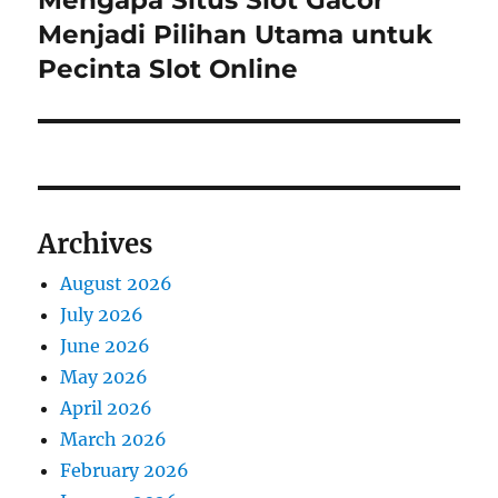
Mengapa Situs Slot Gacor
post:
Menjadi Pilihan Utama untuk
Pecinta Slot Online
Archives
August 2026
July 2026
June 2026
May 2026
April 2026
March 2026
February 2026