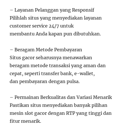
– Layanan Pelanggan yang Responsif
Pilihlah situs yang menyediakan layanan
customer service 24/7 untuk
membantu Anda kapan pun dibutuhkan.
– Beragam Metode Pembayaran
Situs gacor seharusnya menawarkan
beragam metode transaksi yang aman dan
cepat, seperti transfer bank, e-wallet,
dan pembayaran dengan pulsa.
– Permainan Berkualitas dan Variasi Menarik
Pastikan situs menyediakan banyak pilihan
mesin slot gacor dengan RTP yang tinggi dan
fitur menarik.