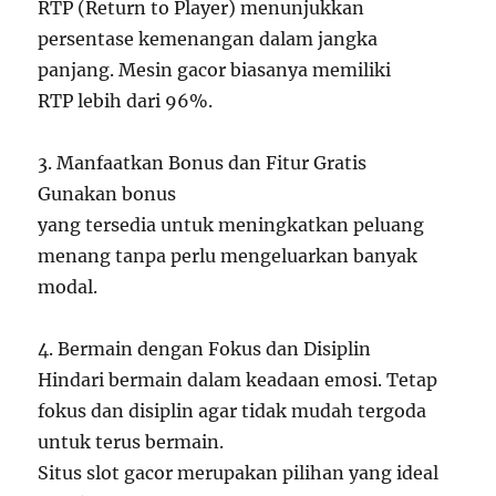
RTP (Return to Player) menunjukkan
persentase kemenangan dalam jangka
panjang. Mesin gacor biasanya memiliki
RTP lebih dari 96%.
3. Manfaatkan Bonus dan Fitur Gratis
Gunakan bonus
yang tersedia untuk meningkatkan peluang
menang tanpa perlu mengeluarkan banyak
modal.
4. Bermain dengan Fokus dan Disiplin
Hindari bermain dalam keadaan emosi. Tetap
fokus dan disiplin agar tidak mudah tergoda
untuk terus bermain.
Situs slot gacor merupakan pilihan yang ideal