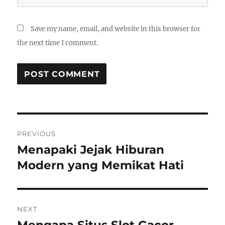
Save my name, email, and website in this browser for
the next time I comment.
Post
PREVIOUS
navigation
Menapaki Jejak Hiburan
Previous
post:
Modern yang Memikat Hati
NEXT
Next