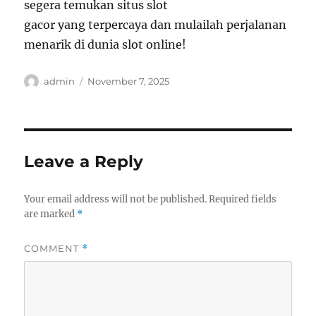
segera temukan situs slot
gacor yang terpercaya dan mulailah perjalanan
menarik di dunia slot online!
Author
Posted
admin
November 7, 2025
on
Leave a Reply
Your email address will not be published.
Required fields
are marked
*
COMMENT
*