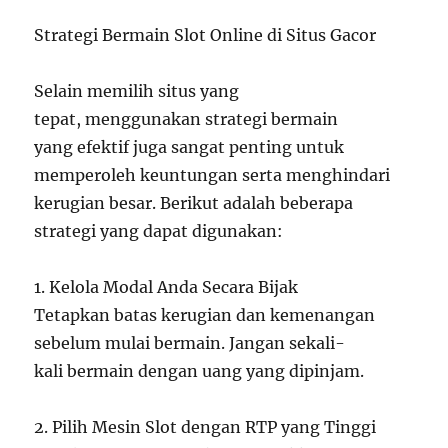
Strategi Bermain Slot Online di Situs Gacor
Selain memilih situs yang
tepat, menggunakan strategi bermain
yang efektif juga sangat penting untuk
memperoleh keuntungan serta menghindari
kerugian besar. Berikut adalah beberapa
strategi yang dapat digunakan:
1. Kelola Modal Anda Secara Bijak
Tetapkan batas kerugian dan kemenangan
sebelum mulai bermain. Jangan sekali-
kali bermain dengan uang yang dipinjam.
2. Pilih Mesin Slot dengan RTP yang Tinggi