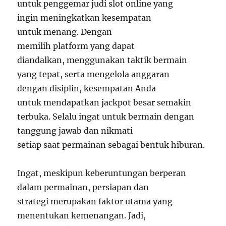
untuk penggemar judi slot online yang
ingin meningkatkan kesempatan
untuk menang. Dengan
memilih platform yang dapat
diandalkan, menggunakan taktik bermain
yang tepat, serta mengelola anggaran
dengan disiplin, kesempatan Anda
untuk mendapatkan jackpot besar semakin
terbuka. Selalu ingat untuk bermain dengan
tanggung jawab dan nikmati
setiap saat permainan sebagai bentuk hiburan.
Ingat, meskipun keberuntungan berperan
dalam permainan, persiapan dan
strategi merupakan faktor utama yang
menentukan kemenangan. Jadi,