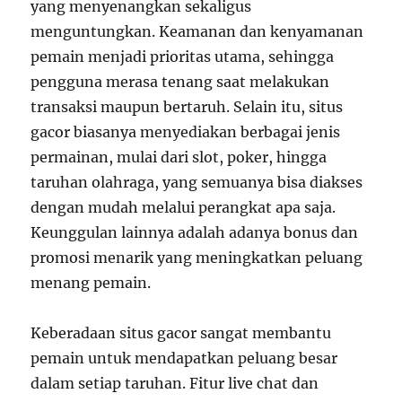
yang menyenangkan sekaligus
menguntungkan. Keamanan dan kenyamanan
pemain menjadi prioritas utama, sehingga
pengguna merasa tenang saat melakukan
transaksi maupun bertaruh. Selain itu, situs
gacor biasanya menyediakan berbagai jenis
permainan, mulai dari slot, poker, hingga
taruhan olahraga, yang semuanya bisa diakses
dengan mudah melalui perangkat apa saja.
Keunggulan lainnya adalah adanya bonus dan
promosi menarik yang meningkatkan peluang
menang pemain.
Keberadaan situs gacor sangat membantu
pemain untuk mendapatkan peluang besar
dalam setiap taruhan. Fitur live chat dan