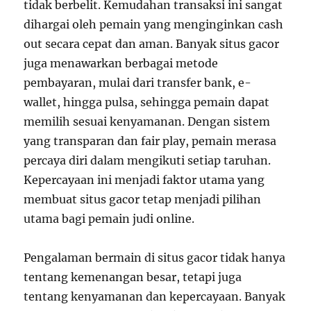
tidak berbelit. Kemudahan transaksi ini sangat
dihargai oleh pemain yang menginginkan cash
out secara cepat dan aman. Banyak situs gacor
juga menawarkan berbagai metode
pembayaran, mulai dari transfer bank, e-
wallet, hingga pulsa, sehingga pemain dapat
memilih sesuai kenyamanan. Dengan sistem
yang transparan dan fair play, pemain merasa
percaya diri dalam mengikuti setiap taruhan.
Kepercayaan ini menjadi faktor utama yang
membuat situs gacor tetap menjadi pilihan
utama bagi pemain judi online.
Pengalaman bermain di situs gacor tidak hanya
tentang kemenangan besar, tetapi juga
tentang kenyamanan dan kepercayaan. Banyak