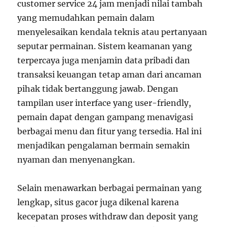
customer service 24 jam menjadi nilai tambah
yang memudahkan pemain dalam
menyelesaikan kendala teknis atau pertanyaan
seputar permainan. Sistem keamanan yang
terpercaya juga menjamin data pribadi dan
transaksi keuangan tetap aman dari ancaman
pihak tidak bertanggung jawab. Dengan
tampilan user interface yang user-friendly,
pemain dapat dengan gampang menavigasi
berbagai menu dan fitur yang tersedia. Hal ini
menjadikan pengalaman bermain semakin
nyaman dan menyenangkan.
Selain menawarkan berbagai permainan yang
lengkap, situs gacor juga dikenal karena
kecepatan proses withdraw dan deposit yang