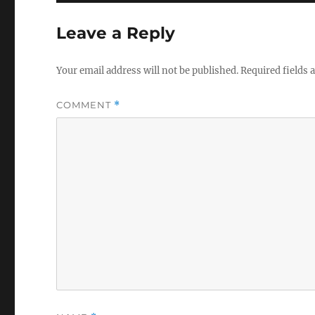
Leave a Reply
Your email address will not be published.
Required fields
COMMENT
*