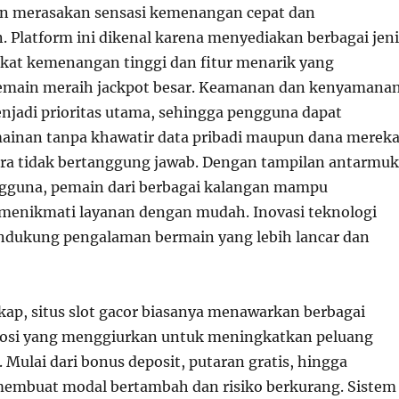
in merasakan sensasi kemenangan cepat dan
Platform ini dikenal karena menyediakan berbagai jeni
gkat kemenangan tinggi dan fitur menarik yang
ain meraih jackpot besar. Keamanan dan kenyamana
njadi prioritas utama, sehingga pengguna dapat
ainan tanpa khawatir data pribadi maupun dana merek
ra tidak bertanggung jawab. Dengan tampilan antarmu
gguna, pemain dari berbagai kalangan mampu
menikmati layanan dengan mudah. Inovasi teknologi
ndukung pengalaman bermain yang lebih lancar dan
gkap, situs slot gacor biasanya menawarkan berbagai
osi yang menggiurkan untuk meningkatkan peluang
Mulai dari bonus deposit, putaran gratis, hingga
embuat modal bertambah dan risiko berkurang. Sistem