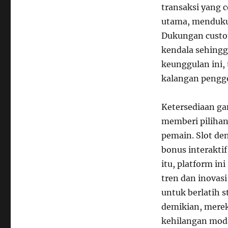
transaksi yang 
utama, mendukun
Dukungan custom
kendala sehingg
keunggulan ini, t
kalangan pengge
Ketersediaan gam
memberi pilihan
pemain. Slot den
bonus interakti
itu, platform i
tren dan inovas
untuk berlatih 
demikian, mere
kehilangan modal