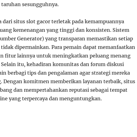
 taruhan sesungguhnya.
a dari situs slot gacor terletak pada kemampuannya
uang kemenangan yang tinggi dan konsisten. Sistem
mber Generator) yang transparan memastikan setiap
n tidak dipermainkan. Para pemain dapat memanfaatkan
dan fitur lainnya untuk meningkatkan peluang menang
 Selain itu, kehadiran komunitas dan forum diskusi
 berbagi tips dan pengalaman agar strategi mereka
. Dengan komitmen memberikan layanan terbaik, situs
mbang dan mempertahankan reputasi sebagai tempat
line yang terpercaya dan menguntungkan.