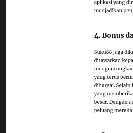
aplikasi yang d
menjadikan peng
4. Bonus 
Suku88 juga dik
ditawarkan kepa
menguntungkan b
yang terus ber
dihargai. Selain
yang memberika
besar. Dengan a
peluang mereka