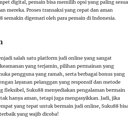
pet digital, pemain bisa memilih opsi yang paling sesua
n mereka. Proses transaksi yang cepat dan aman
semakin digemari oleh para pemain di Indonesia.
n
jadi salah satu platform judi online yang sangat
 keamanan yang terjamin, pilihan permainan yang
uka pengguna yang ramah, serta berbagai bonus yang
engan layanan pelanggan yang responsif dan metode
g fleksibel, Suku88 menyediakan pengalaman bermain
 tak hanya aman, tetapi juga mengasyikkan. Jadi, jika
mpat yang tepat untuk bermain judi online, Suku88 bis
terbaik yang wajib dicoba!