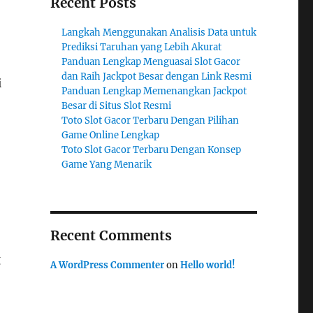
Recent Posts
Langkah Menggunakan Analisis Data untuk
Prediksi Taruhan yang Lebih Akurat
Panduan Lengkap Menguasai Slot Gacor
dan Raih Jackpot Besar dengan Link Resmi
i
Panduan Lengkap Memenangkan Jackpot
Besar di Situs Slot Resmi
Toto Slot Gacor Terbaru Dengan Pilihan
Game Online Lengkap
Toto Slot Gacor Terbaru Dengan Konsep
Game Yang Menarik
Recent Comments
g
A WordPress Commenter
on
Hello world!