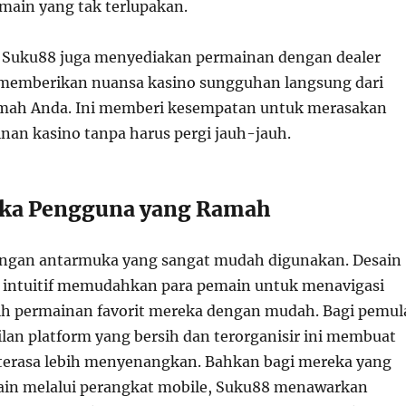
ain yang tak terlupakan.
, Suku88 juga menyediakan permainan dengan dealer
 memberikan nuansa kasino sungguhan langsung dari
ah Anda. Ini memberi kesempatan untuk merasakan
nan kasino tanpa harus pergi jauh-jauh.
uka Pengguna yang Ramah
engan antarmuka yang sangat mudah digunakan. Desain
 intuitif memudahkan para pemain untuk menavigasi
ih permainan favorit mereka dengan mudah. Bagi pemul
ilan platform yang bersih dan terorganisir ini membuat
terasa lebih menyenangkan. Bahkan bagi mereka yang
ain melalui perangkat mobile, Suku88 menawarkan