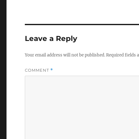
Leave a Reply
Your email address will not be published.
Required fields
COMMENT
*