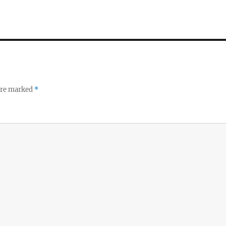
 are marked
*