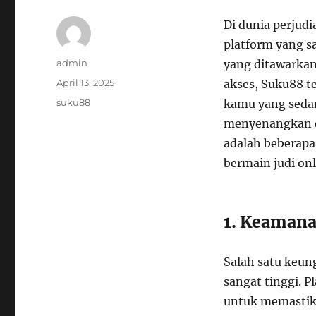
Di dunia perjudi
platform yang s
Author
admin
yang ditawarkan
Posted
April 13, 2025
akses, Suku88 te
on
Tags
suku88
kamu yang seda
menyenangkan da
adalah beberapa
bermain judi onl
1. Keamana
Salah satu keu
sangat tinggi. 
untuk memastika