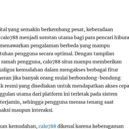
ital yang semakin berkembang pesat, keberadaan
i calo788 menjadi sorotan utama bagi para pencari hibur
ini menawarkan pengalaman berbeda yang mampu
uhan pengguna secara optimal. Dengan tampilan
 ramah pengguna, calo788 situs mampu memberikan
aligus kemudahan dalam mengakses berbagai fitur
heran jika banyak orang mulai berbondong-bondong
k resmi yang disediakan untuk mendapatkan akses cepa
gulan utama dari platform ini terletak pada sistem
terjamin, sehingga pengguna merasa tenang saat
aksi maupun interaksi.
rkan kemudahan,
calo788
dikenal karena keberagaman