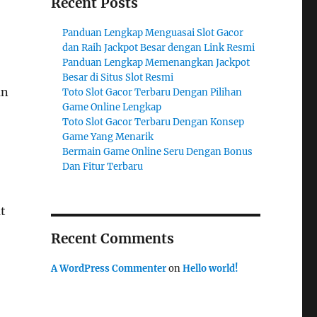
Recent Posts
Panduan Lengkap Menguasai Slot Gacor
dan Raih Jackpot Besar dengan Link Resmi
Panduan Lengkap Memenangkan Jackpot
Besar di Situs Slot Resmi
an
Toto Slot Gacor Terbaru Dengan Pilihan
Game Online Lengkap
Toto Slot Gacor Terbaru Dengan Konsep
Game Yang Menarik
Bermain Game Online Seru Dengan Bonus
Dan Fitur Terbaru
t
Recent Comments
A WordPress Commenter
on
Hello world!