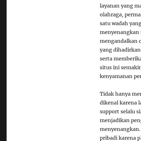
layanan yang ma
olahraga, perma
satu wadah yan
menyenangkan ta
mengandalkan cal
yang dihadirka
serta memberik
situs ini semak
kenyamanan pen
Tidak hanya men
dikenal karena 
support selalu 
menjadikan peng
menyenangkan. 
pribadi karena 