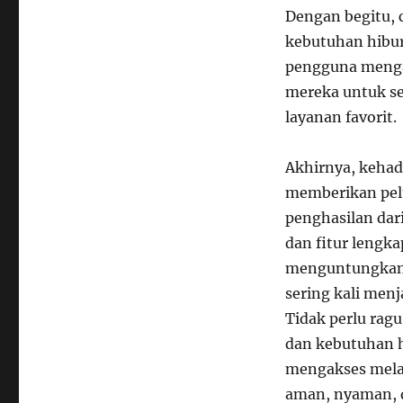
Dengan begitu, 
kebutuhan hibu
pengguna menga
mereka untuk se
layanan favorit.
Akhirnya, kehadi
memberikan pelu
penghasilan dar
dan fitur lengk
menguntungkan 
sering kali men
Tidak perlu rag
dan kebutuhan h
mengakses melal
aman, nyaman, 