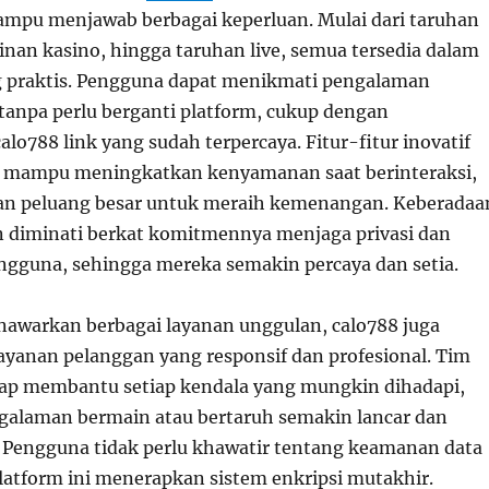
mpu menjawab berbagai keperluan. Mulai dari taruhan
inan kasino, hingga taruhan live, semua tersedia dalam
g praktis. Pengguna dapat menikmati pengalaman
npa perlu berganti platform, cukup dengan
o788 link yang sudah terpercaya. Fitur-fitur inovatif
n mampu meningkatkan kenyamanan saat berinteraksi,
an peluang besar untuk meraih kemenangan. Keberadaa
in diminati berkat komitmennya menjaga privasi dan
gguna, sehingga mereka semakin percaya dan setia.
awarkan berbagai layanan unggulan, calo788 juga
layanan pelanggan yang responsif dan profesional. Tim
siap membantu setiap kendala yang mungkin dihadapi,
alaman bermain atau bertaruh semakin lancar dan
Pengguna tidak perlu khawatir tentang keamanan data
platform ini menerapkan sistem enkripsi mutakhir.