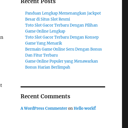
Recent Posts
Panduan Lengkap Memenangkan Jackpot
Besar di Situs Slot Resmi
Toto Slot Gacor Terbaru Dengan Pilihan
Game Online Lengkap
an
Toto Slot Gacor Terbaru Dengan Konsep
Game Yang Menarik
Bermain Game Online Seru Dengan Bonus
Dan Fitur Terbaru
Game Online Populer yang Menawarkan
Bonus Harian Berlimpah
t
Recent Comments
A WordPress Commenter
on
Hello world!