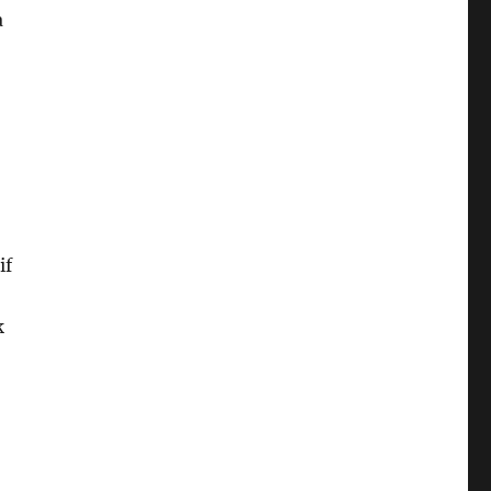
a
if
k