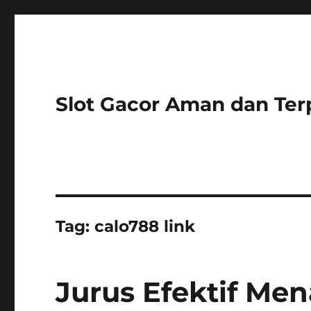
Slot Gacor Aman dan Ter
Tag:
calo788 link
Jurus Efektif Men