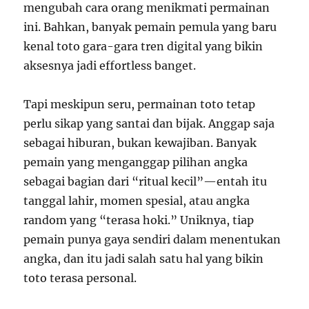
mengubah cara orang menikmati permainan
ini. Bahkan, banyak pemain pemula yang baru
kenal toto gara-gara tren digital yang bikin
aksesnya jadi effortless banget.
Tapi meskipun seru, permainan toto tetap
perlu sikap yang santai dan bijak. Anggap saja
sebagai hiburan, bukan kewajiban. Banyak
pemain yang menganggap pilihan angka
sebagai bagian dari “ritual kecil”—entah itu
tanggal lahir, momen spesial, atau angka
random yang “terasa hoki.” Uniknya, tiap
pemain punya gaya sendiri dalam menentukan
angka, dan itu jadi salah satu hal yang bikin
toto terasa personal.