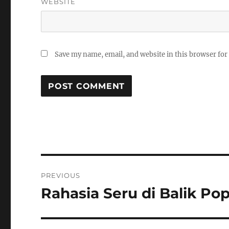
WEBSITE
Save my name, email, and website in this browser for
Post
PREVIOUS
navigation
Rahasia Seru di Balik Po
Previous
post: