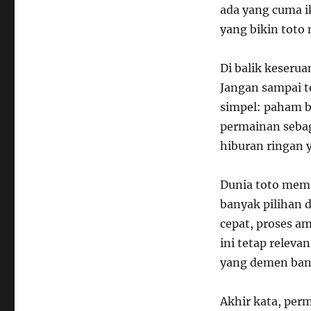
ada yang cuma i
yang bikin toto
Di balik keseru
Jangan sampai t
simpel: paham b
permainan sebaga
hiburan ringan
Dunia toto mem
banyak pilihan d
cepat, proses a
ini tetap relev
yang demen bang
Akhir kata, per