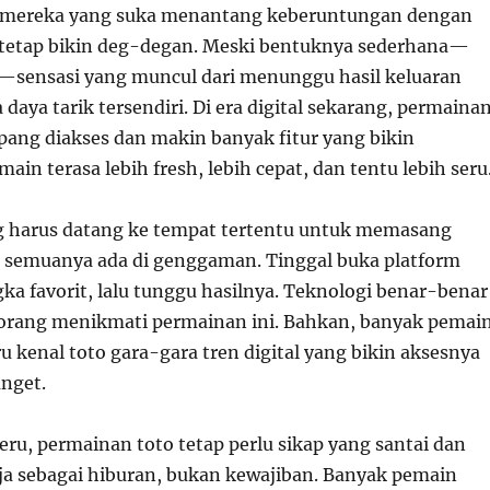
 mereka yang suka menantang keberuntungan dengan
i tetap bikin deg-degan. Meski bentuknya sederhana—
sensasi yang muncul dari menunggu hasil keluaran
a daya tarik tersendiri. Di era digital sekarang, permaina
ang diakses dan makin banyak fitur yang bikin
in terasa lebih fresh, lebih cepat, dan tentu lebih seru
g harus datang ke tempat tertentu untuk memasang
 semuanya ada di genggaman. Tinggal buka platform
ngka favorit, lalu tunggu hasilnya. Teknologi benar-benar
orang menikmati permainan ini. Bahkan, banyak pemai
 kenal toto gara-gara tren digital yang bikin aksesnya
anget.
ru, permainan toto tetap perlu sikap yang santai dan
aja sebagai hiburan, bukan kewajiban. Banyak pemain