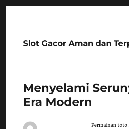
Slot Gacor Aman dan Ter
Menyelami Serun
Era Modern
Permainan toto 