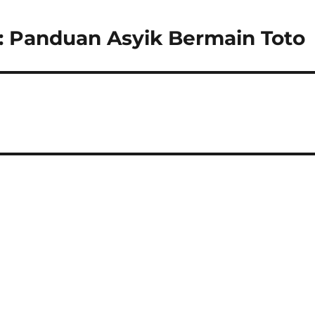
 Panduan Asyik Bermain Toto