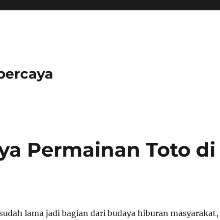
percaya
ya Permainan Toto di
sudah lama jadi bagian dari budaya hiburan masyarakat,