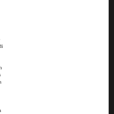
p
di
h
s
n
n