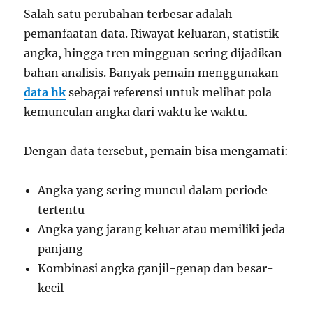
Salah satu perubahan terbesar adalah
pemanfaatan data. Riwayat keluaran, statistik
angka, hingga tren mingguan sering dijadikan
bahan analisis. Banyak pemain menggunakan
data hk
sebagai referensi untuk melihat pola
kemunculan angka dari waktu ke waktu.
Dengan data tersebut, pemain bisa mengamati:
Angka yang sering muncul dalam periode
tertentu
Angka yang jarang keluar atau memiliki jeda
panjang
Kombinasi angka ganjil-genap dan besar-
kecil