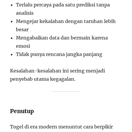
Terlalu percaya pada satu prediksi tanpa
analisis
Mengejar kekalahan dengan taruhan lebih
besar
Mengabaikan data dan bermain karena
emosi
Tidak punya rencana jangka panjang
Kesalahan-kesalahan ini sering menjadi
penyebab utama kegagalan.
Penutup
Togel di era modern menuntut cara berpikir