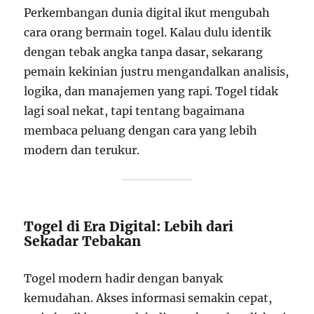
Perkembangan dunia digital ikut mengubah
cara orang bermain togel. Kalau dulu identik
dengan tebak angka tanpa dasar, sekarang
pemain kekinian justru mengandalkan analisis,
logika, dan manajemen yang rapi. Togel tidak
lagi soal nekat, tapi tentang bagaimana
membaca peluang dengan cara yang lebih
modern dan terukur.
Togel di Era Digital: Lebih dari
Sekadar Tebakan
Togel modern hadir dengan banyak
kemudahan. Akses informasi semakin cepat,