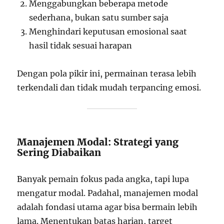
Menggabungkan beberapa metode
sederhana, bukan satu sumber saja
Menghindari keputusan emosional saat
hasil tidak sesuai harapan
Dengan pola pikir ini, permainan terasa lebih
terkendali dan tidak mudah terpancing emosi.
Manajemen Modal: Strategi yang
Sering Diabaikan
Banyak pemain fokus pada angka, tapi lupa
mengatur modal. Padahal, manajemen modal
adalah fondasi utama agar bisa bermain lebih
lama. Menentukan batas harian, target