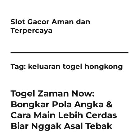
Slot Gacor Aman dan
Terpercaya
Tag:
keluaran togel hongkong
Togel Zaman Now:
Bongkar Pola Angka &
Cara Main Lebih Cerdas
Biar Nggak Asal Tebak