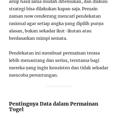
arsip hasil lama mudah ditemukan, dan diskusi
strategi bisa dilakukan kapan saja. Pemain
zaman now cenderung mencari pendekatan
rasional agar setiap angka yang dipilih punya
alasan, bukan sekadar ikut-ikutan atau
berdasarkan mimpi semata.
Pendekatan ini membuat permainan terasa
lebih menantang dan serius, terutama bagi
mereka yang ingin konsisten dan tidak sekadar
mencoba peruntungan.
Pentingnya Data dalam Permainan
Togel