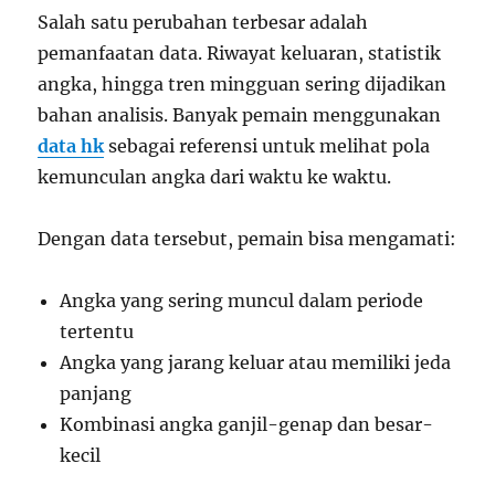
Salah satu perubahan terbesar adalah
pemanfaatan data. Riwayat keluaran, statistik
angka, hingga tren mingguan sering dijadikan
bahan analisis. Banyak pemain menggunakan
data hk
sebagai referensi untuk melihat pola
kemunculan angka dari waktu ke waktu.
Dengan data tersebut, pemain bisa mengamati:
Angka yang sering muncul dalam periode
tertentu
Angka yang jarang keluar atau memiliki jeda
panjang
Kombinasi angka ganjil-genap dan besar-
kecil