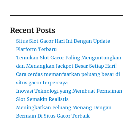
Recent Posts
Situs Slot Gacor Hari Ini Dengan Update
Platform Terbaru
Temukan Slot Gacor Paling Menguntungkan
dan Menangkan Jackpot Besar Setiap Hari!
Cara cerdas memanfaatkan peluang besar di
situs gacor terpercaya
Inovasi Teknologi yang Membuat Permainan
Slot Semakin Realistis
Meningkatkan Peluang Menang Dengan
Bermain Di Situs Gacor Terbaik