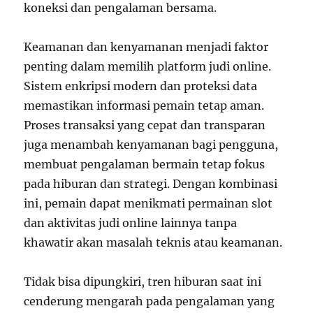
koneksi dan pengalaman bersama.
Keamanan dan kenyamanan menjadi faktor
penting dalam memilih platform judi online.
Sistem enkripsi modern dan proteksi data
memastikan informasi pemain tetap aman.
Proses transaksi yang cepat dan transparan
juga menambah kenyamanan bagi pengguna,
membuat pengalaman bermain tetap fokus
pada hiburan dan strategi. Dengan kombinasi
ini, pemain dapat menikmati permainan slot
dan aktivitas judi online lainnya tanpa
khawatir akan masalah teknis atau keamanan.
Tidak bisa dipungkiri, tren hiburan saat ini
cenderung mengarah pada pengalaman yang