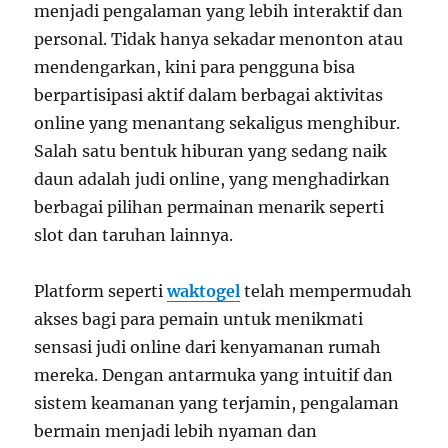
menjadi pengalaman yang lebih interaktif dan
personal. Tidak hanya sekadar menonton atau
mendengarkan, kini para pengguna bisa
berpartisipasi aktif dalam berbagai aktivitas
online yang menantang sekaligus menghibur.
Salah satu bentuk hiburan yang sedang naik
daun adalah judi online, yang menghadirkan
berbagai pilihan permainan menarik seperti
slot dan taruhan lainnya.
Platform seperti
waktogel
telah mempermudah
akses bagi para pemain untuk menikmati
sensasi judi online dari kenyamanan rumah
mereka. Dengan antarmuka yang intuitif dan
sistem keamanan yang terjamin, pengalaman
bermain menjadi lebih nyaman dan