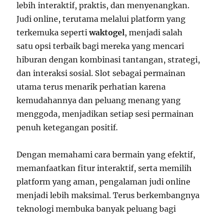
lebih interaktif, praktis, dan menyenangkan.
Judi online, terutama melalui platform yang
terkemuka seperti
waktogel
, menjadi salah
satu opsi terbaik bagi mereka yang mencari
hiburan dengan kombinasi tantangan, strategi,
dan interaksi sosial. Slot sebagai permainan
utama terus menarik perhatian karena
kemudahannya dan peluang menang yang
menggoda, menjadikan setiap sesi permainan
penuh ketegangan positif.
Dengan memahami cara bermain yang efektif,
memanfaatkan fitur interaktif, serta memilih
platform yang aman, pengalaman judi online
menjadi lebih maksimal. Terus berkembangnya
teknologi membuka banyak peluang bagi