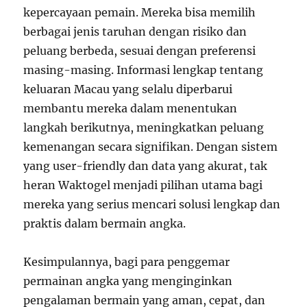
kepercayaan pemain. Mereka bisa memilih
berbagai jenis taruhan dengan risiko dan
peluang berbeda, sesuai dengan preferensi
masing-masing. Informasi lengkap tentang
keluaran Macau yang selalu diperbarui
membantu mereka dalam menentukan
langkah berikutnya, meningkatkan peluang
kemenangan secara signifikan. Dengan sistem
yang user-friendly dan data yang akurat, tak
heran Waktogel menjadi pilihan utama bagi
mereka yang serius mencari solusi lengkap dan
praktis dalam bermain angka.
Kesimpulannya, bagi para penggemar
permainan angka yang menginginkan
pengalaman bermain yang aman, cepat, dan