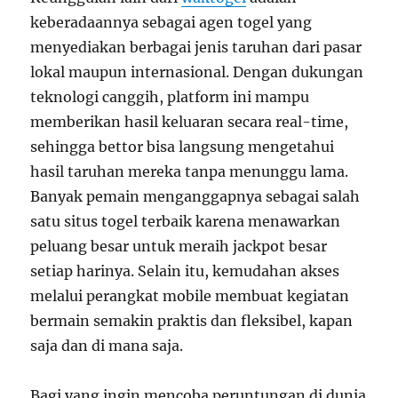
keberadaannya sebagai agen togel yang
menyediakan berbagai jenis taruhan dari pasar
lokal maupun internasional. Dengan dukungan
teknologi canggih, platform ini mampu
memberikan hasil keluaran secara real-time,
sehingga bettor bisa langsung mengetahui
hasil taruhan mereka tanpa menunggu lama.
Banyak pemain menganggapnya sebagai salah
satu situs togel terbaik karena menawarkan
peluang besar untuk meraih jackpot besar
setiap harinya. Selain itu, kemudahan akses
melalui perangkat mobile membuat kegiatan
bermain semakin praktis dan fleksibel, kapan
saja dan di mana saja.
Bagi yang ingin mencoba peruntungan di dunia