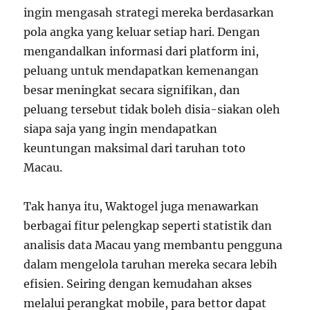
ingin mengasah strategi mereka berdasarkan
pola angka yang keluar setiap hari. Dengan
mengandalkan informasi dari platform ini,
peluang untuk mendapatkan kemenangan
besar meningkat secara signifikan, dan
peluang tersebut tidak boleh disia-siakan oleh
siapa saja yang ingin mendapatkan
keuntungan maksimal dari taruhan toto
Macau.
Tak hanya itu, Waktogel juga menawarkan
berbagai fitur pelengkap seperti statistik dan
analisis data Macau yang membantu pengguna
dalam mengelola taruhan mereka secara lebih
efisien. Seiring dengan kemudahan akses
melalui perangkat mobile, para bettor dapat