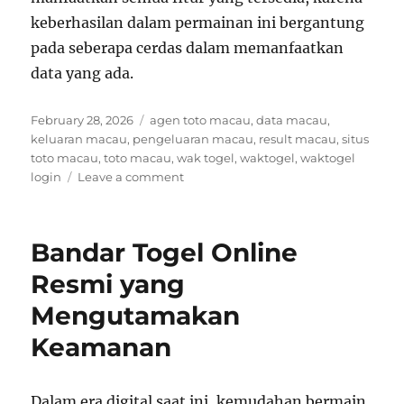
keberhasilan dalam permainan ini bergantung
pada seberapa cerdas dalam memanfaatkan
data yang ada.
Posted
Tags
February 28, 2026
agen toto macau
,
data macau
,
on
keluaran macau
,
pengeluaran macau
,
result macau
,
situs
toto macau
,
toto macau
,
wak togel
,
waktogel
,
waktogel
on
login
Leave a comment
Panduan
Toto
Macau
Bandar Togel Online
Anti
Zonk
Resmi yang
untuk
Mengutamakan
Pemula
Keamanan
Dalam era digital saat ini, kemudahan bermain