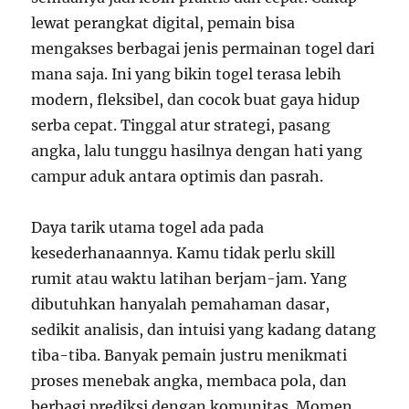
lewat perangkat digital, pemain bisa
mengakses berbagai jenis permainan togel dari
mana saja. Ini yang bikin togel terasa lebih
modern, fleksibel, dan cocok buat gaya hidup
serba cepat. Tinggal atur strategi, pasang
angka, lalu tunggu hasilnya dengan hati yang
campur aduk antara optimis dan pasrah.
Daya tarik utama togel ada pada
kesederhanaannya. Kamu tidak perlu skill
rumit atau waktu latihan berjam-jam. Yang
dibutuhkan hanyalah pemahaman dasar,
sedikit analisis, dan intuisi yang kadang datang
tiba-tiba. Banyak pemain justru menikmati
proses menebak angka, membaca pola, dan
berbagi prediksi dengan komunitas. Momen