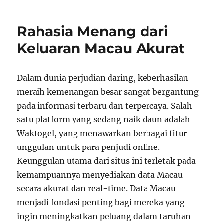
cara
cerdas
Rahasia Menang dari
mengelola
togel
Keluaran Macau Akurat
online
untuk
hasil
Dalam dunia perjudian daring, keberhasilan
lebih
meraih kemenangan besar sangat bergantung
maksimal
pada informasi terbaru dan terpercaya. Salah
satu platform yang sedang naik daun adalah
Waktogel, yang menawarkan berbagai fitur
unggulan untuk para penjudi online.
Keunggulan utama dari situs ini terletak pada
kemampuannya menyediakan data Macau
secara akurat dan real-time. Data Macau
menjadi fondasi penting bagi mereka yang
ingin meningkatkan peluang dalam taruhan