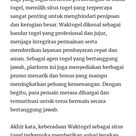
togel, memilih situs togel yang terpercaya
sangat penting untuk menghindari penipuan
dan kerugian besar. Waktogel dikenal sebagai
bandar togel yang profesional dan jujur,
menjaga integritas permainan serta
memberikan layanan pembayaran cepat dan
aman. Sebagai agen togel yang bertanggung
jawab, platform ini juga menyediakan berbagai
promo menarik dan bonus yang mampu
meningkatkan peluang kemenangan. Dengan
begitu, para pemain merasa dihargai dan
termotivasi untuk terus bermain secara
bertanggung jawab.
Akhir kata, keberadaan Waktogel sebagai situs
togel terkemuka memberikan solusi lengkap