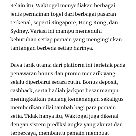
Selain itu, Waktogel menyediakan berbagai
jenis permainan togel dari berbagai pasaran
terkenal, seperti Singapore, Hong Kong, dan
Sydney. Variasi ini mampu memenuhi
kebutuhan setiap pemain yang menginginkan
tantangan berbeda setiap harinya.
Daya tarik utama dari platform ini terletak pada
penawaran bonus dan promo menarik yang
selalu diperbarui secara rutin. Bonus deposit,
cashback, serta hadiah jackpot besar mampu
meningkatkan peluang kemenangan sekaligus
memberikan nilai tambah bagi para pemain
setia. Tidak hanya itu, Waktogel juga dikenal
dengan sistem prediksi angka yang akurat dan
terpercaya, membantu pemain membuat