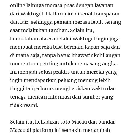
online lainnya merasa puas dengan layanan
dari Waktogel. Platform ini dikenal transparan
dan fair, sehingga pemain merasa lebih tenang
saat melakukan taruhan. Selain itu,
kemudahan akses melalui Waktogel login juga
membuat mereka bisa bermain kapan saja dan
di mana saja, tanpa harus khawatir kehilangan
momentum penting untuk memasang angka.
Ini menjadi solusi praktis untuk mereka yang
ingin mendapatkan peluang menang lebih
tinggi tanpa harus menghabiskan waktu dan
tenaga mencari informasi dari sumber yang
tidak resmi.
Selain itu, kehadiran toto Macau dan bandar
Macau di platform ini semakin menambah