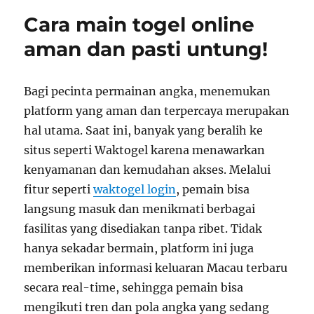
Online
Cara main togel online
Resmi
yang
aman dan pasti untung!
Mengutamakan
Keamanan
Bagi pecinta permainan angka, menemukan
platform yang aman dan terpercaya merupakan
hal utama. Saat ini, banyak yang beralih ke
situs seperti Waktogel karena menawarkan
kenyamanan dan kemudahan akses. Melalui
fitur seperti
waktogel login
, pemain bisa
langsung masuk dan menikmati berbagai
fasilitas yang disediakan tanpa ribet. Tidak
hanya sekadar bermain, platform ini juga
memberikan informasi keluaran Macau terbaru
secara real-time, sehingga pemain bisa
mengikuti tren dan pola angka yang sedang