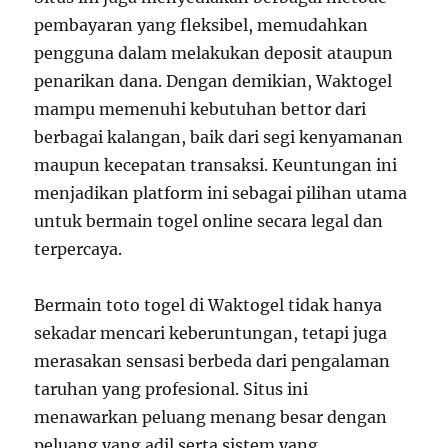
pembayaran yang fleksibel, memudahkan
pengguna dalam melakukan deposit ataupun
penarikan dana. Dengan demikian, Waktogel
mampu memenuhi kebutuhan bettor dari
berbagai kalangan, baik dari segi kenyamanan
maupun kecepatan transaksi. Keuntungan ini
menjadikan platform ini sebagai pilihan utama
untuk bermain togel online secara legal dan
terpercaya.
Bermain toto togel di Waktogel tidak hanya
sekadar mencari keberuntungan, tetapi juga
merasakan sensasi berbeda dari pengalaman
taruhan yang profesional. Situs ini
menawarkan peluang menang besar dengan
peluang yang adil serta sistem yang