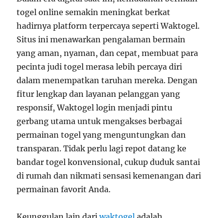
togel online semakin meningkat berkat
hadirnya platform terpercaya seperti Waktogel.
Situs ini menawarkan pengalaman bermain
yang aman, nyaman, dan cepat, membuat para
pecinta judi togel merasa lebih percaya diri
dalam menempatkan taruhan mereka. Dengan
fitur lengkap dan layanan pelanggan yang
responsif, Waktogel login menjadi pintu
gerbang utama untuk mengakses berbagai
permainan togel yang menguntungkan dan
transparan. Tidak perlu lagi repot datang ke
bandar togel konvensional, cukup duduk santai
di rumah dan nikmati sensasi kemenangan dari
permainan favorit Anda.
Keunggulan lain dari
waktogel
adalah