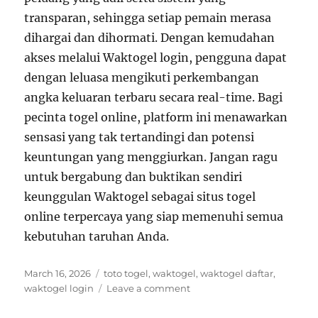
transparan, sehingga setiap pemain merasa
dihargai dan dihormati. Dengan kemudahan
akses melalui Waktogel login, pengguna dapat
dengan leluasa mengikuti perkembangan
angka keluaran terbaru secara real-time. Bagi
pecinta togel online, platform ini menawarkan
sensasi yang tak tertandingi dan potensi
keuntungan yang menggiurkan. Jangan ragu
untuk bergabung dan buktikan sendiri
keunggulan Waktogel sebagai situs togel
online terpercaya yang siap memenuhi semua
kebutuhan taruhan Anda.
Posted
Tags
March 16, 2026
toto togel
,
waktogel
,
waktogel daftar
,
on
on
waktogel login
Leave a comment
Optimalkan
Permainan