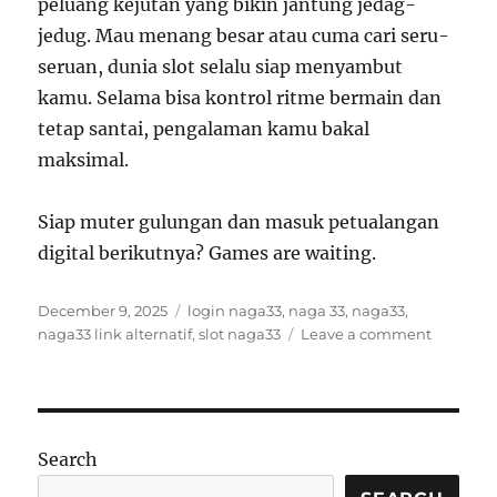
peluang kejutan yang bikin jantung jedag-
jedug. Mau menang besar atau cuma cari seru-
seruan, dunia slot selalu siap menyambut
kamu. Selama bisa kontrol ritme bermain dan
tetap santai, pengalaman kamu bakal
maksimal.
Siap muter gulungan dan masuk petualangan
digital berikutnya? Games are waiting.
Posted
Tags
December 9, 2025
login naga33
,
naga 33
,
naga33
,
on
on
naga33 link alternatif
,
slot naga33
Leave a comment
Petuala
Seru
di
Dunia
Slot
Search
Online
Modern