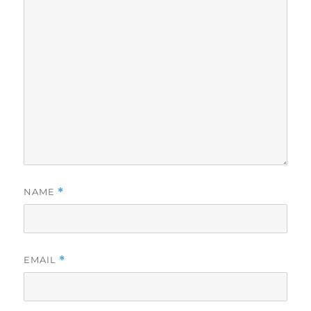
NAME
*
EMAIL
*