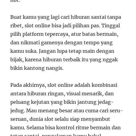
hot.
Buat kamu yang lagi cari hiburan santai tanpa
ribet, slot online bisa jadi pilihan pas. Tinggal
pilih platform tepercaya, atur batas bermain,
dan nikmati gamenya dengan tempo yang
kamu suka. Jangan lupa tetap main dengan
bijak, karena hiburan terbaik itu yang nggak
bikin kantong nangis.
Pada akhirnya, slot online adalah kombinasi
antara hiburan ringan, visual menarik, dan
peluang kejutan yang bikin jantung jedag-
jedug. Mau menang besar atau cuma cari seru-
seruan, dunia slot selalu siap menyambut
kamu. Selama bisa kontrol ritme bermain dan