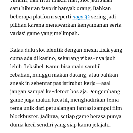
variatif, dan fitur makin niat, slot jadi salah
satu hiburan favorit banyak orang. Bahkan
beberapa platform seperti
naga 33
sering jadi
pilihan karena menawarkan kenyamanan serta
variasi game yang melimpah.
Kalau dulu slot identik dengan mesin fisik yang
cuma ada di kasino, sekarang vibes-nya jauh
lebih fleksibel. Kamu bisa main sambil
rebahan, nunggu makan datang, atau bahkan
sneak in sebentar pas istirahat kerja—asal
jangan sampai ke-detect bos aja. Pengembang
game juga makin kreatif, menghadirkan tema-
tema unik dari petualangan fantasi sampai film
blockbuster. Jadinya, setiap game berasa punya
dunia kecil sendiri yang siap kamu jelajahi.