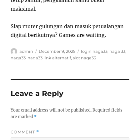
tetap santai, pengalaman kamu bakal
maksimal.
Siap muter gulungan dan masuk petualangan
digital berikutnya? Games are waiting.
Author
Posted
Tags
admin
December 9, 2025
login naga33
,
naga 33
,
on
naga33
,
naga33 link alternatif
,
slot naga33
Leave a Reply
Your email address will not be published.
Required fields
are marked
*
COMMENT
*