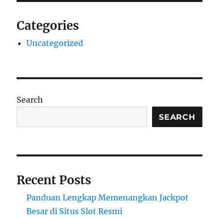
Categories
Uncategorized
Search
SEARCH
Recent Posts
Panduan Lengkap Memenangkan Jackpot
Besar di Situs Slot Resmi