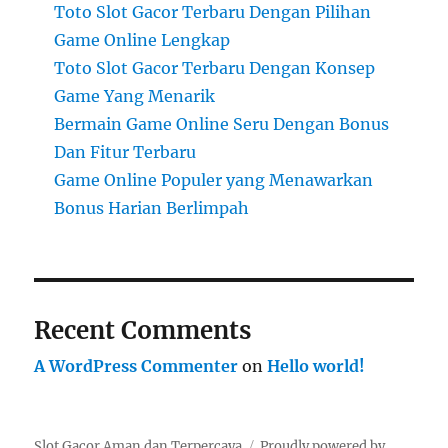
Toto Slot Gacor Terbaru Dengan Pilihan
Game Online Lengkap
Toto Slot Gacor Terbaru Dengan Konsep
Game Yang Menarik
Bermain Game Online Seru Dengan Bonus
Dan Fitur Terbaru
Game Online Populer yang Menawarkan
Bonus Harian Berlimpah
Recent Comments
A WordPress Commenter
on
Hello world!
Slot Gacor Aman dan Terpercaya
Proudly powered by