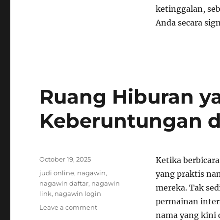
ketinggalan, se
Anda secara sign
Ruang Hiburan 
Keberuntungan d
Posted
October 19, 2025
Ketika berbicar
on
Tags
judi online
,
nagawin
,
yang praktis n
nagawin daftar
,
nagawin
mereka. Tak sed
link
,
nagawin login
permainan inter
on
Leave a comment
nama yang kini 
Ruang