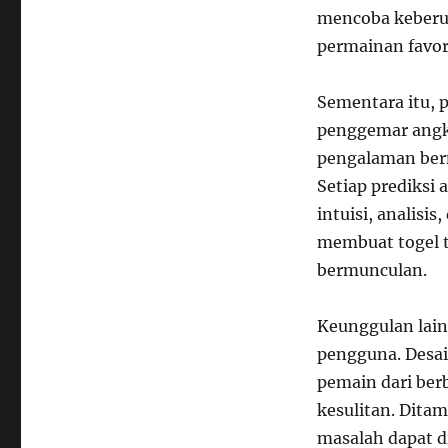
mencoba keberun
permainan favori
Sementara itu, 
penggemar angka
pengalaman berm
Setiap prediksi
intuisi, analisi
membuat togel t
bermunculan.
Keunggulan lain
pengguna. Desa
pemain dari ber
kesulitan. Dita
masalah dapat d