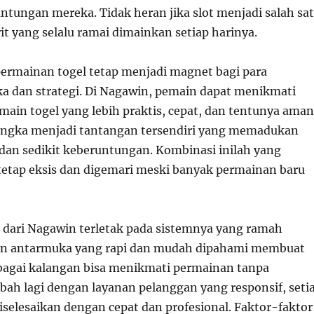
tungan mereka. Tidak heran jika slot menjadi salah sa
t yang selalu ramai dimainkan setiap harinya.
permainan togel tetap menjadi magnet bagi para
 dan strategi. Di Nagawin, pemain dapat menikmati
ain togel yang lebih praktis, cepat, dan tentunya aman
 angka menjadi tantangan tersendiri yang memadukan
s, dan sedikit keberuntungan. Kombinasi inilah yang
etap eksis dan digemari meski banyak permainan baru
 dari Nagawin terletak pada sistemnya yang ramah
in antarmuka yang rapi dan mudah dipahami membuat
bagai kalangan bisa menikmati permainan tanpa
mbah lagi dengan layanan pelanggan yang responsif, seti
iselesaikan dengan cepat dan profesional. Faktor-faktor