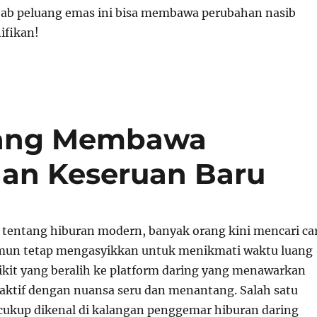
bab peluang emas ini bisa membawa perubahan nasib
ifikan!
yang Membawa
an Keseruan Baru
a tentang hiburan modern, banyak orang kini mencari ca
amun tetap mengasyikkan untuk menikmati waktu luang
ikit yang beralih ke platform daring yang menawarkan
aktif dengan nuansa seru dan menantang. Salah satu
cukup dikenal di kalangan penggemar hiburan daring