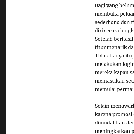
Bagi yang belu
membuka peluan
sederhana dan 
diri secara leng
Setelah berhasi
fitur menarik d
Tidak hanya itu
melakukan login
mereka kapan sa
memastikan seti
memulai permain
Selain menawark
karena promosi
dimudahkan den
meningkatkan pe