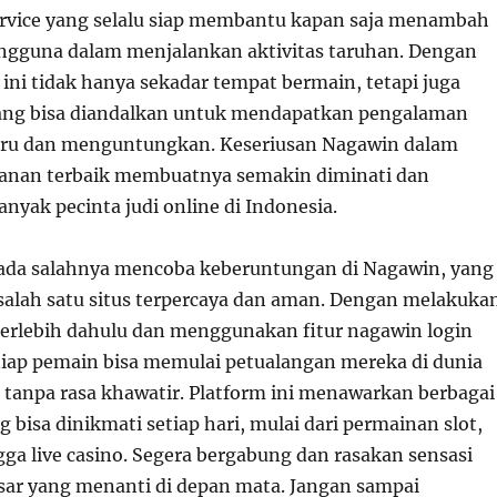
rvice yang selalu siap membantu kapan saja menambah
gguna dalam menjalankan aktivitas taruhan. Dengan
 ini tidak hanya sekadar tempat bermain, tetapi juga
yang bisa diandalkan untuk mendapatkan pengalaman
eru dan menguntungkan. Keseriusan Nagawin dalam
anan terbaik membuatnya semakin diminati dan
anyak pecinta judi online di Indonesia.
 ada salahnya mencoba keberuntungan di Nagawin, yang
 salah satu situs terpercaya dan aman. Dengan melakuka
terlebih dahulu dan menggunakan fitur nagawin login
iap pemain bisa memulai petualangan mereka di dunia
l tanpa rasa khawatir. Platform ini menawarkan berbagai
bisa dinikmati setiap hari, mulai dari permainan slot,
ga live casino. Segera bergabung dan rasakan sensasi
ar yang menanti di depan mata. Jangan sampai