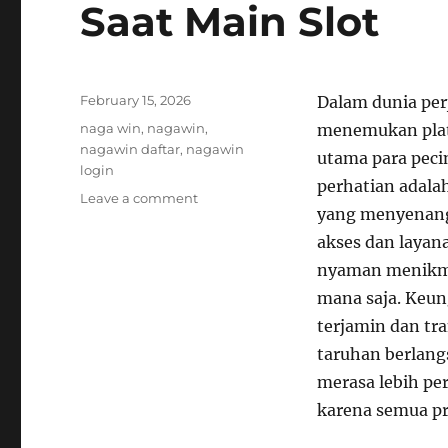
Saat Main Slot
Posted
February 15, 2026
Dalam dunia per
on
Tags
naga win
,
nagawin
,
menemukan plat
nagawin daftar
,
nagawin
utama para peci
login
perhatian adal
on
Leave a comment
yang menyenang
Cara
Menghindari
akses dan layan
Kesalahan
nyaman menikmat
Umum
mana saja. Keun
Saat
Main
terjamin dan tra
Slot
taruhan berlang
merasa lebih pe
karena semua pro