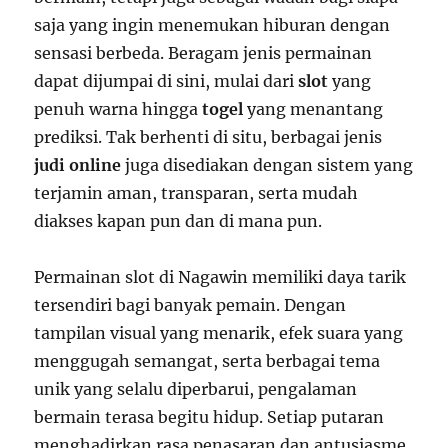
saja yang ingin menemukan hiburan dengan
sensasi berbeda. Beragam jenis permainan
dapat dijumpai di sini, mulai dari
slot
yang
penuh warna hingga
togel
yang menantang
prediksi. Tak berhenti di situ, berbagai jenis
judi online
juga disediakan dengan sistem yang
terjamin aman, transparan, serta mudah
diakses kapan pun dan di mana pun.
Permainan slot di Nagawin memiliki daya tarik
tersendiri bagi banyak pemain. Dengan
tampilan visual yang menarik, efek suara yang
menggugah semangat, serta berbagai tema
unik yang selalu diperbarui, pengalaman
bermain terasa begitu hidup. Setiap putaran
menghadirkan rasa penasaran dan antusiasme