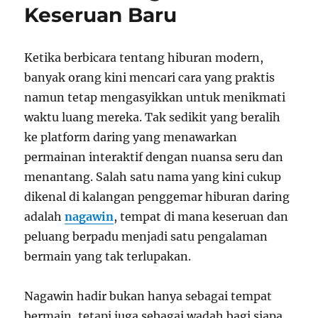
Keseruan Baru
Ketika berbicara tentang hiburan modern,
banyak orang kini mencari cara yang praktis
namun tetap mengasyikkan untuk menikmati
waktu luang mereka. Tak sedikit yang beralih
ke platform daring yang menawarkan
permainan interaktif dengan nuansa seru dan
menantang. Salah satu nama yang kini cukup
dikenal di kalangan penggemar hiburan daring
adalah
nagawin
, tempat di mana keseruan dan
peluang berpadu menjadi satu pengalaman
bermain yang tak terlupakan.
Nagawin hadir bukan hanya sebagai tempat
bermain, tetapi juga sebagai wadah bagi siapa