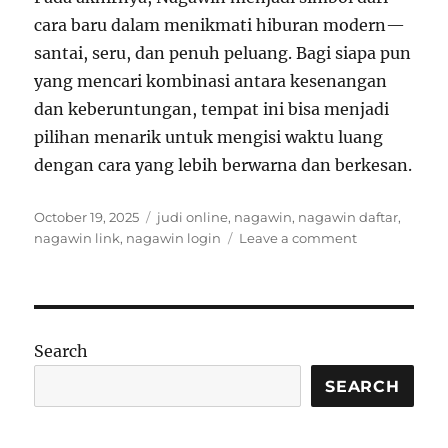
cara baru dalam menikmati hiburan modern—
santai, seru, dan penuh peluang. Bagi siapa pun
yang mencari kombinasi antara kesenangan
dan keberuntungan, tempat ini bisa menjadi
pilihan menarik untuk mengisi waktu luang
dengan cara yang lebih berwarna dan berkesan.
Posted
Tags
October 19, 2025
judi online
,
nagawin
,
nagawin daftar
,
on
on
nagawin link
,
nagawin login
Leave a comment
Ruang
Hiburan
yang
Membawa
Keberuntung
Search
dan
Keseruan
SEARCH
Baru