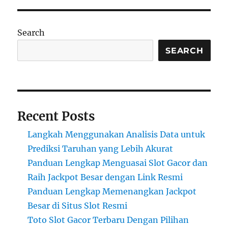
Search
SEARCH
Recent Posts
Langkah Menggunakan Analisis Data untuk
Prediksi Taruhan yang Lebih Akurat
Panduan Lengkap Menguasai Slot Gacor dan
Raih Jackpot Besar dengan Link Resmi
Panduan Lengkap Memenangkan Jackpot
Besar di Situs Slot Resmi
Toto Slot Gacor Terbaru Dengan Pilihan