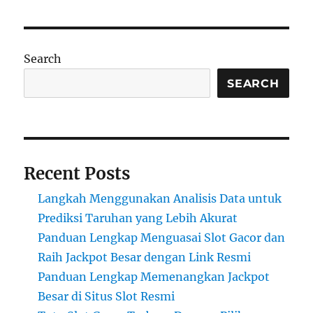
Search
SEARCH
Recent Posts
Langkah Menggunakan Analisis Data untuk
Prediksi Taruhan yang Lebih Akurat
Panduan Lengkap Menguasai Slot Gacor dan
Raih Jackpot Besar dengan Link Resmi
Panduan Lengkap Memenangkan Jackpot
Besar di Situs Slot Resmi