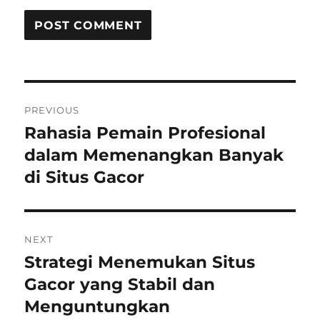
Post
PREVIOUS
navigation
Rahasia Pemain Profesional
Previous
post:
dalam Memenangkan Banyak
di Situs Gacor
NEXT
Strategi Menemukan Situs
Next
post:
Gacor yang Stabil dan
Menguntungkan