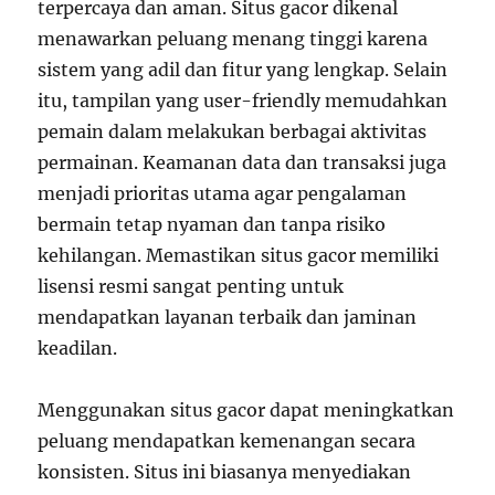
terpercaya dan aman. Situs gacor dikenal
menawarkan peluang menang tinggi karena
sistem yang adil dan fitur yang lengkap. Selain
itu, tampilan yang user-friendly memudahkan
pemain dalam melakukan berbagai aktivitas
permainan. Keamanan data dan transaksi juga
menjadi prioritas utama agar pengalaman
bermain tetap nyaman dan tanpa risiko
kehilangan. Memastikan situs gacor memiliki
lisensi resmi sangat penting untuk
mendapatkan layanan terbaik dan jaminan
keadilan.
Menggunakan situs gacor dapat meningkatkan
peluang mendapatkan kemenangan secara
konsisten. Situs ini biasanya menyediakan