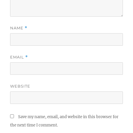
NAME
*
EMAIL
*
WEBSITE
Save my name, email, and website in this browser for
the next time I comment.