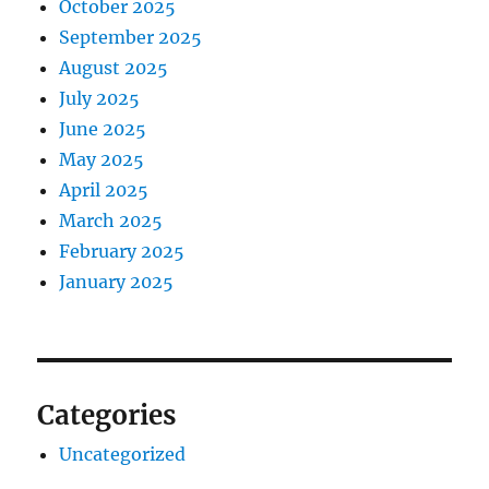
October 2025
September 2025
August 2025
July 2025
June 2025
May 2025
April 2025
March 2025
February 2025
January 2025
Categories
Uncategorized