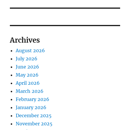
Archives
August 2026
July 2026
June 2026
May 2026
April 2026
March 2026
February 2026
January 2026
December 2025
November 2025