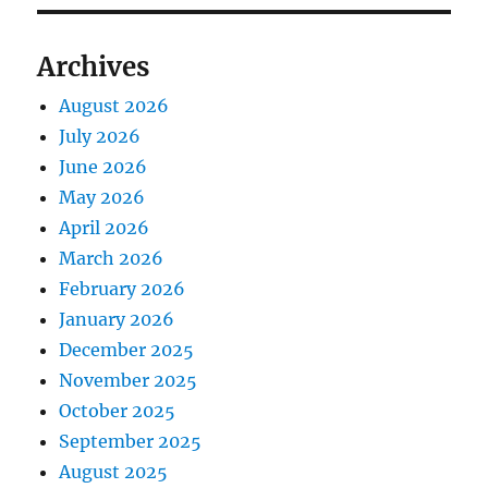
Archives
August 2026
July 2026
June 2026
May 2026
April 2026
March 2026
February 2026
January 2026
December 2025
November 2025
October 2025
September 2025
August 2025