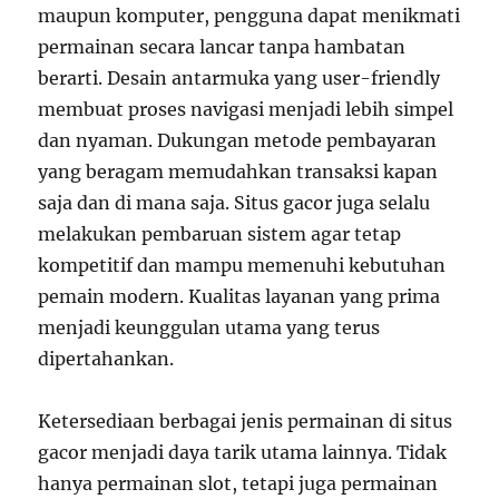
maupun komputer, pengguna dapat menikmati
permainan secara lancar tanpa hambatan
berarti. Desain antarmuka yang user-friendly
membuat proses navigasi menjadi lebih simpel
dan nyaman. Dukungan metode pembayaran
yang beragam memudahkan transaksi kapan
saja dan di mana saja. Situs gacor juga selalu
melakukan pembaruan sistem agar tetap
kompetitif dan mampu memenuhi kebutuhan
pemain modern. Kualitas layanan yang prima
menjadi keunggulan utama yang terus
dipertahankan.
Ketersediaan berbagai jenis permainan di situs
gacor menjadi daya tarik utama lainnya. Tidak
hanya permainan slot, tetapi juga permainan