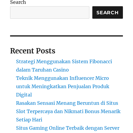
Search
SEARCH
Recent Posts
Strategi Menggunakan Sistem Fibonacci
dalam Taruhan Casino
Teknik Menggunakan Influencer Micro
untuk Meningkatkan Penjualan Produk
Digital
Rasakan Sensasi Menang Beruntun di Situs
Slot Terpercaya dan Nikmati Bonus Menarik
Setiap Hari
Situs Gaming Online Terbaik dengan Server