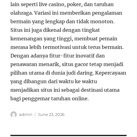
lain seperti live casino, poker, dan taruhan
olahraga. Variasi ini memberikan pengalaman
bermain yang lengkap dan tidak monoton.
Situs ini juga dikenal dengan tingkat
kemenangan yang tinggi, membuat pemain
merasa lebih termotivasi untuk terus bermain.
Dengan adanya fitur-fitur inovatif dan
penawaran menarik, situs gacor tetap menjadi
pilihan utama di dunia judi daring. Kepercayaan
yang dibangun dari waktu ke waktu
menjadikan situs ini sebagai destinasi utama
bagi penggemar taruhan online.
Author
Posted
admin
June 23, 2026
on